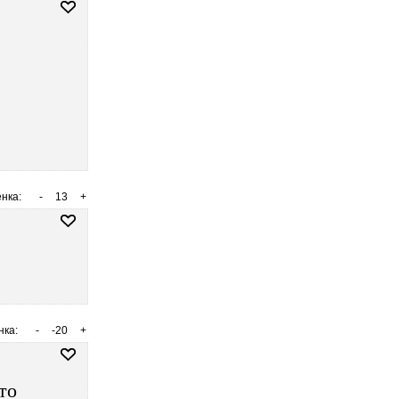
нка:
-
13
+
нка:
-
-20
+
то