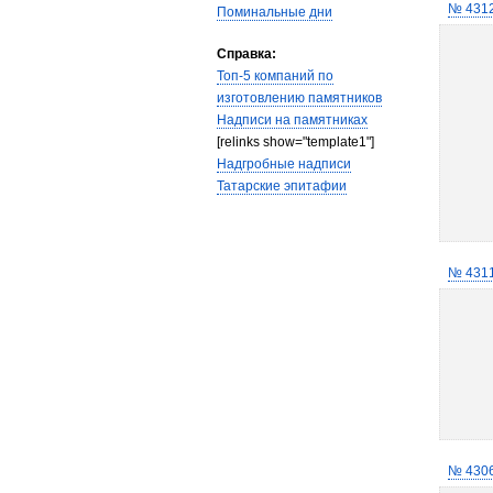
№ 431
Поминальные дни
Справка:
Топ-5 компаний по
изготовлению памятников
Надписи на памятниках
[relinks show="template1"]
Надгробные надписи
Татарские эпитафии
№ 431
№ 430