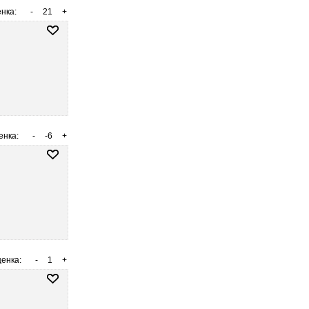
нка:
-
21
+
енка:
-
-6
+
енка:
-
1
+