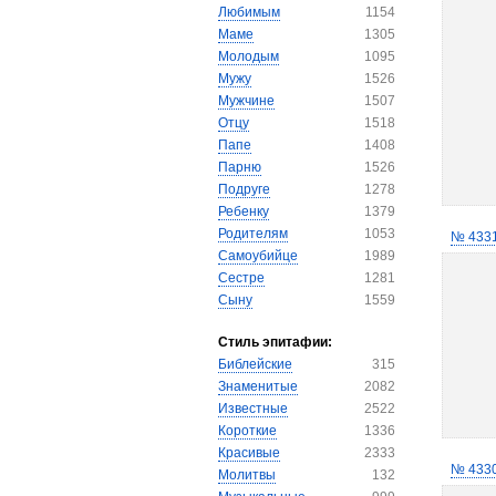
Любимым
1154
Маме
1305
Молодым
1095
Мужу
1526
Мужчине
1507
Отцу
1518
Папе
1408
Парню
1526
Подруге
1278
Ребенку
1379
Родителям
1053
№ 433
Самоубийце
1989
Сестре
1281
Сыну
1559
Стиль эпитафии:
Библейские
315
Знаменитые
2082
Известные
2522
Короткие
1336
Красивые
2333
№ 433
Молитвы
132