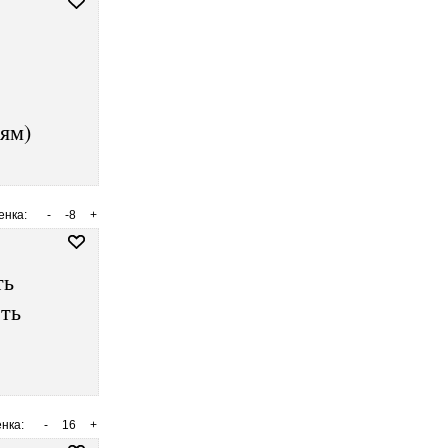
ям)
енка:
-
-8
+
ть
еть
нка:
-
16
+