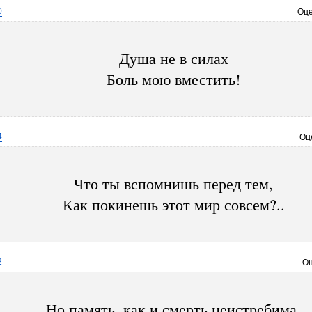
0
Оце
Душа не в силах
Боль мою вместить!
4
Оц
Что ты вспомнишь перед тем,
Как покинешь этот мир совсем?..
2
Оц
Но память, как и смерть неистребима,