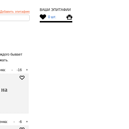
ВАШИ ЭПИТАФИИ
Добавить эпитафию
0 шт.
аждого бывает
жать.
нка:
-
-16
+
 на
енка:
-
-6
+