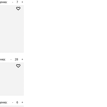
енка:
-
7
+
нка:
-
28
+
енка:
-
6
+