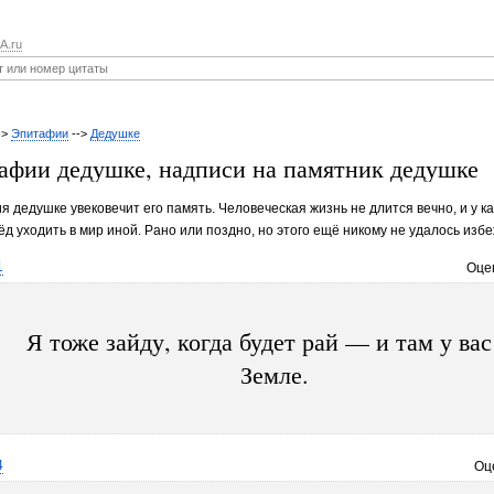
A.ru
->
Эпитафии
-->
Дедушке
афии дедушке, надписи на памятник дедушке
 дедушке увековечит его память. Человеческая жизнь не длится вечно, и у к
ёд уходить в мир иной. Рано или поздно, но этого ещё никому не удалось избе
1
Оце
Я тоже зайду, когда будет рай — и там у вас
Земле.
4
Оц