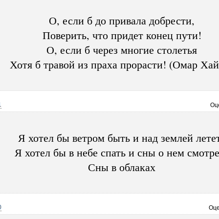
О, если б до привала добрести,
Поверить, что придет конец пути!
О, если б через многие столетья
Хотя б травой из праха прорасти! (Омар Хай
1
Оц
Я хотел бы ветром быть и над землей лете
Я хотел бы в небе спать и сны о нем смотр
Сны в облаках
0
Оце