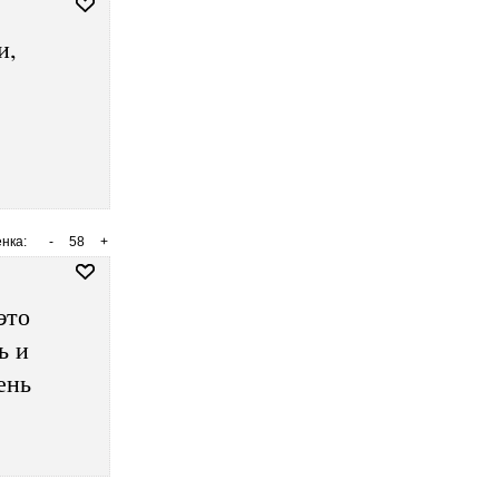
и,
нка:
-
58
+
это
ь и
ень