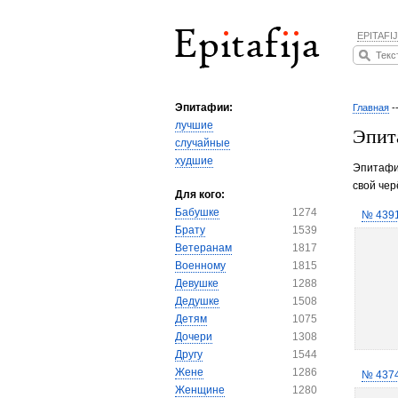
EPITAFIJ
Эпитафии:
Главная
-
лучшие
Эпит
случайные
худшие
Эпитафия
свой чер
Для кого:
Бабушке
1274
№ 439
Брату
1539
Ветеранам
1817
Военному
1815
Девушке
1288
Дедушке
1508
Детям
1075
Дочери
1308
Другу
1544
Жене
1286
№ 437
Женщине
1280