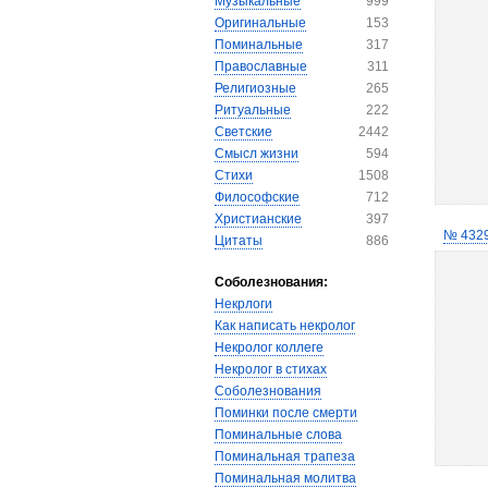
Музыкальные
999
Оригинальные
153
Поминальные
317
Православные
311
Религиозные
265
Ритуальные
222
Светские
2442
Смысл жизни
594
Стихи
1508
Философские
712
Христианские
397
№ 432
Цитаты
886
Соболезнования:
Некрлоги
Как написать некролог
Некролог коллеге
Некролог в стихах
Соболезнования
Поминки после смерти
Поминальные слова
Поминальная трапеза
Поминальная молитва