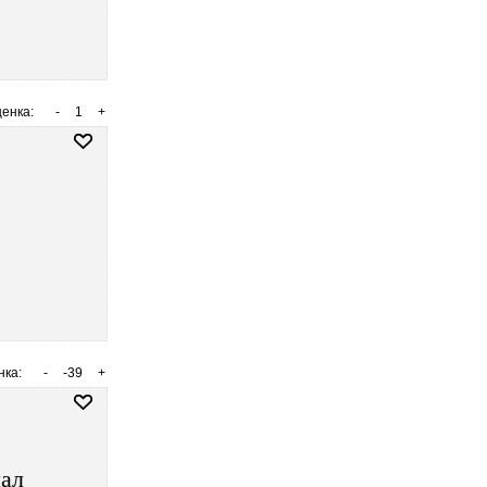
енка:
-
1
+
нка:
-
-39
+
щал