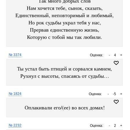
Так много добрых слов
Нам хочется тебе, сынок, сказать,
Единственный, неповторимый и любимый,
Но рок судьбы украл тебя у нас,
Прервав единственную жизнь,
Которую с тобой мы так любили.
№ 3374
Оценка:
-
4
+
Ты устал быть птицей и сорвался камнем,
Рухнул с высоты, спасаясь от судьбы…
№ 1824
Оценка:
-
-5
+
Оплакивали его/(ее) во всех домах!
№ 2232
Оценка:
-
2
+