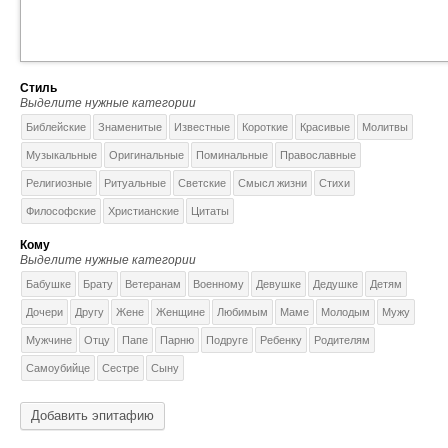
Стиль
Выделите нужные категории
Библейские
Знаменитые
Известные
Короткие
Красивые
Молитвы
Музыкальные
Оригинальные
Поминальные
Православные
Религиозные
Ритуальные
Светские
Смысл жизни
Стихи
Философские
Христианские
Цитаты
Кому
Выделите нужные категории
Бабушке
Брату
Ветеранам
Военному
Девушке
Дедушке
Детям
Дочери
Другу
Жене
Женщине
Любимым
Маме
Молодым
Мужу
Мужчине
Отцу
Папе
Парню
Подруге
Ребенку
Родителям
Самоубийце
Сестре
Сыну