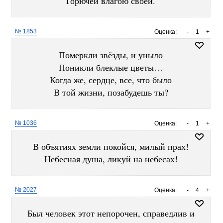
Горючей влагою своей.
№ 1853
Оценка:
-
1
+
Померкли звёзды, и уныло
Поникли блеклые цветы…
Когда же, сердце, все, что было
В той жизни, позабудешь ты?
№ 1036
Оценка:
-
1
+
В объятиях земли покойся, милый прах!
Небесная душа, ликуй на небесах!
№ 2027
Оценка:
-
4
+
Был человек этот непорочен, справедлив и