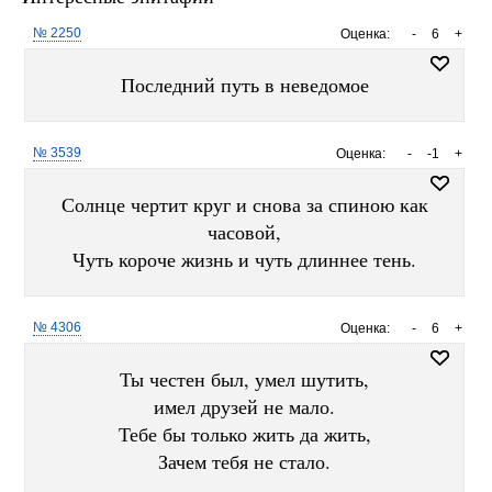
№ 2250
Оценка:
-
6
+
Последний путь в неведомое
№ 3539
Оценка:
-
-1
+
Солнце чертит круг и снова за спиною как
часовой,
Чуть короче жизнь и чуть длиннее тень.
№ 4306
Оценка:
-
6
+
Ты честен был, умел шутить,
имел друзей не мало.
Тебе бы только жить да жить,
Зачем тебя не стало.