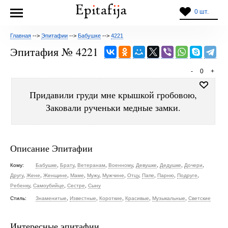
0 шт.
Главная
-->
Эпитафии
-->
Бабушке
-->
4221
Эпитафия № 4221
-
0
+
Придавили груди мне крышкой гробовою,
Заковали рученьки медные замки.
Описание Эпитафии
Кому:
Бабушке
,
Брату
,
Ветеранам
,
Военному
,
Девушке
,
Дедушке
,
Дочери
,
Другу
,
Жене
,
Женщине
,
Маме
,
Мужу
,
Мужчине
,
Отцу
,
Папе
,
Парню
,
Подруге
,
Ребенку
,
Самоубийце
,
Сестре
,
Сыну
Стиль:
Знаменитые
,
Известные
,
Короткие
,
Красивые
,
Музыкальные
,
Светские
Интересные эпитафии