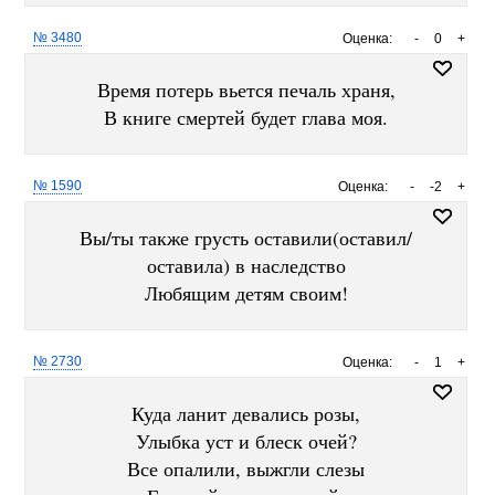
№ 3480
Оценка:
-
0
+
Время потерь вьется печаль храня,
В книге смертей будет глава моя.
№ 1590
Оценка:
-
-2
+
Вы/ты также грусть оставили(оставил/
оставила) в наследство
Любящим детям своим!
№ 2730
Оценка:
-
1
+
Куда ланит девались розы,
Улыбка уст и блеск очей?
Все опалили, выжгли слезы