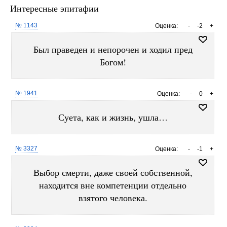
Интересные эпитафии
№ 1143
Оценка:
-
-2
+
Был праведен и непорочен и ходил пред
Богом!
№ 1941
Оценка:
-
0
+
Суета, как и жизнь, ушла…
№ 3327
Оценка:
-
-1
+
Выбор смерти, даже своей собственной,
находится вне компетенции отдельно
взятого человека.