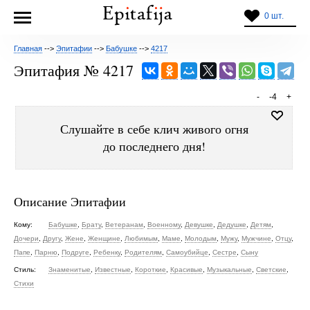
0 шт.
Главная
-->
Эпитафии
-->
Бабушке
-->
4217
Эпитафия № 4217
-
-4
+
Слушайте в себе клич живого огня
до последнего дня!
Описание Эпитафии
Кому:
Бабушке
,
Брату
,
Ветеранам
,
Военному
,
Девушке
,
Дедушке
,
Детям
,
Дочери
,
Другу
,
Жене
,
Женщине
,
Любимым
,
Маме
,
Молодым
,
Мужу
,
Мужчине
,
Отцу
,
Папе
,
Парню
,
Подруге
,
Ребенку
,
Родителям
,
Самоубийце
,
Сестре
,
Сыну
Стиль:
Знаменитые
,
Известные
,
Короткие
,
Красивые
,
Музыкальные
,
Светские
,
Стихи