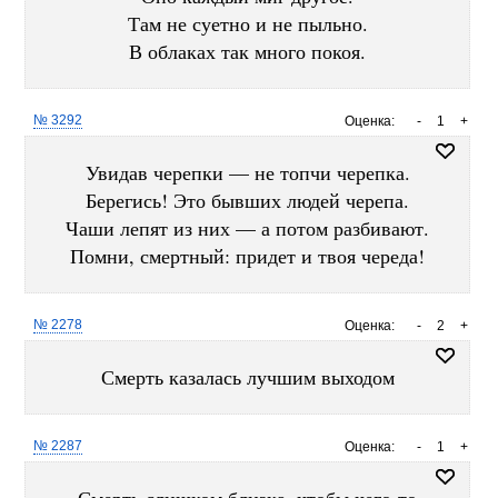
Там не суетно и не пыльно.
В облаках так много покоя.
№ 3292
Оценка:
-
1
+
Увидав черепки — не топчи черепка.
Берегись! Это бывших людей черепа.
Чаши лепят из них — а потом разбивают.
Помни, смертный: придет и твоя череда!
№ 2278
Оценка:
-
2
+
Смерть казалась лучшим выходом
№ 2287
Оценка:
-
1
+