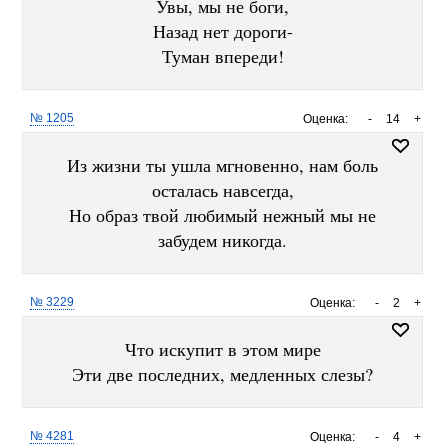
Увы, мы не боги,
Назад нет дороги-
Туман впереди!
№ 1205
Оценка:
-
14
+
Из жизни ты ушла мгновенно, нам боль
осталась навсегда,
Но образ твой любимый нежный мы не
забудем никогда.
№ 3229
Оценка:
-
2
+
Что искупит в этом мире
Эти две последних, медленных слезы?
№ 4281
Оценка:
-
4
+