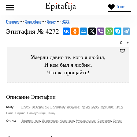
0 шт.
Главная
-->
Эпитафии
-->
Брату
-->
4272
Эпитафия № 4272
-
0
+
Умерли давно те, кого я любил,
И кем был я любим,
Что ж, прощайте!
Описание Эпитафии
Кому:
Брату
,
Ветеранам
,
Военному
,
Дедушке
,
Другу
,
Мужу
,
Мужчине
,
Отцу
,
Папе
,
Парню
,
Самоубийце
,
Сыну
Стиль:
Знаменитые
,
Известные
,
Красивые
,
Музыкальные
,
Светские
,
Стихи