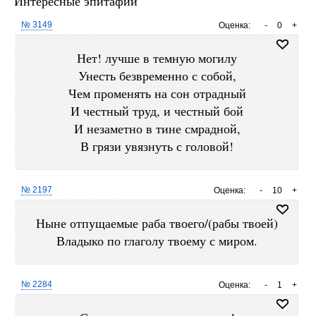
Интересные эпитафии
№ 3149
Оценка:
-
0
+
Нет! лучше в темную могилу
Унесть безвременно с собой,
Чем променять на сон отрадный
И честный труд, и честный бой
И незаметно в тине смрадной,
В грязи увязнуть с головой!
№ 2197
Оценка:
-
10
+
Ныне отпущаемые раба твоего/(рабы твоей)
Владыко по глаголу твоему с миром.
№ 2284
Оценка:
-
1
+