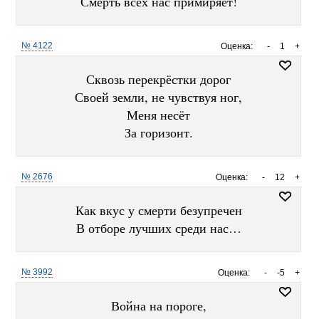
Смерть всех нас примиряет!
№ 4122
Оценка:
-
1
+
Сквозь перекрёстки дорог
Своей земли, не чувствуя ног,
Меня несёт
За горизонт.
№ 2676
Оценка:
-
12
+
Как вкус у смерти безупречен
В отборе лучших среди нас…
№ 3992
Оценка:
-
-5
+
Война на пороге,