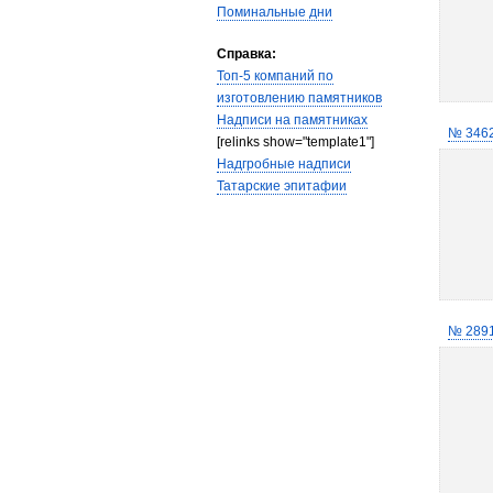
Поминальные дни
Справка:
Топ-5 компаний по
изготовлению памятников
Надписи на памятниках
№ 346
[relinks show="template1"]
Надгробные надписи
Татарские эпитафии
№ 289