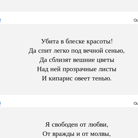
3
Оц
Убита в блеске красоты!
Да спит легко под вечной сенью,
Да сблизят вешние цветы
Над ней прозрачные листы
И кипарис овеет тенью.
8
Оц
Я свободен от любви,
От вражды и от молвы,