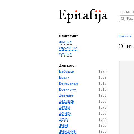
EPITAFIJ
Эпитафии:
Главная
-
лучшие
Эпит
случайные
худшие
Для кого:
Бабушке
1274
Брату
1539
Ветеранам
1817
Военному
1815
Девушке
1288
Дедушке
1508
Детям
1075
Дочери
1308
Другу
1544
Жене
1286
Женщине
1280