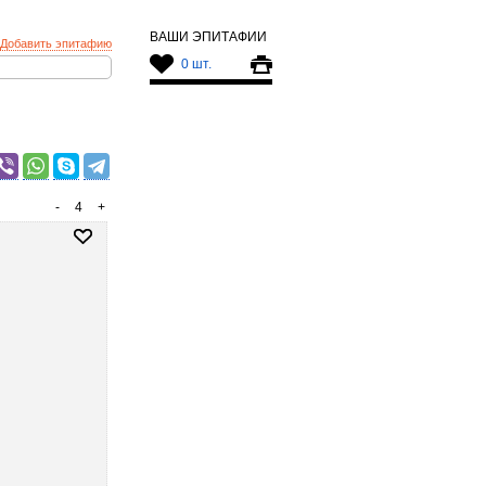
ВАШИ ЭПИТАФИИ
Добавить эпитафию
0 шт.
-
4
+