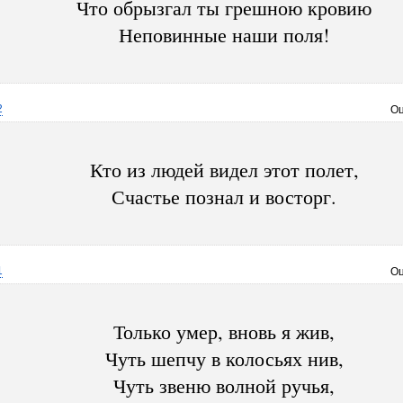
Что обрызгал ты грешною кровию
Неповинные наши поля!
2
Оц
Кто из людей видел этот полет,
Счастье познал и восторг.
1
Оц
Только умер, вновь я жив,
Чуть шепчу в колосьях нив,
Чуть звеню волной ручья,