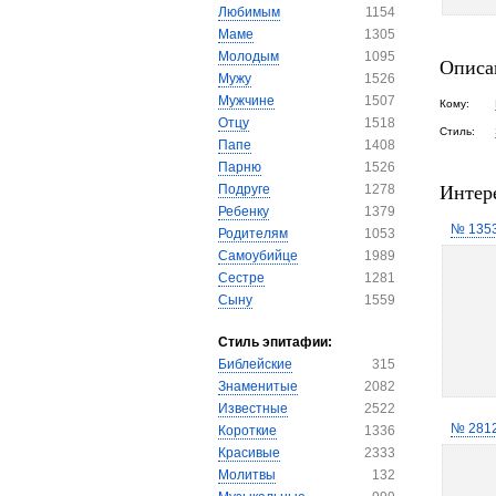
Любимым
1154
Маме
1305
Молодым
1095
Описа
Мужу
1526
Мужчине
1507
Кому:
Отцу
1518
Стиль:
Папе
1408
Парню
1526
Интер
Подруге
1278
Ребенку
1379
№ 135
Родителям
1053
Самоубийце
1989
Сестре
1281
Сыну
1559
Стиль эпитафии:
Библейские
315
Знаменитые
2082
Известные
2522
№ 281
Короткие
1336
Красивые
2333
Молитвы
132