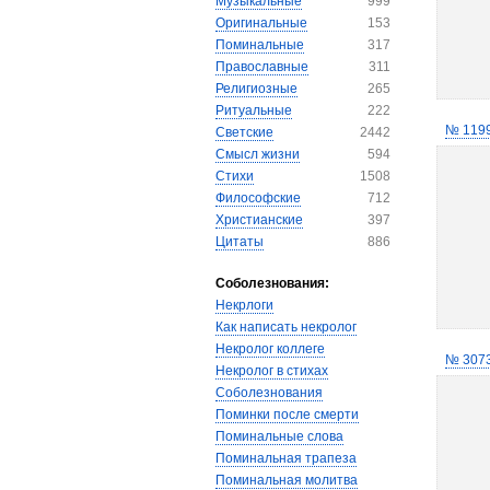
Музыкальные
999
Оригинальные
153
Поминальные
317
Православные
311
Религиозные
265
Ритуальные
222
№ 119
Светские
2442
Смысл жизни
594
Стихи
1508
Философские
712
Христианские
397
Цитаты
886
Соболезнования:
Некрлоги
Как написать некролог
Некролог коллеге
№ 307
Некролог в стихах
Соболезнования
Поминки после смерти
Поминальные слова
Поминальная трапеза
Поминальная молитва