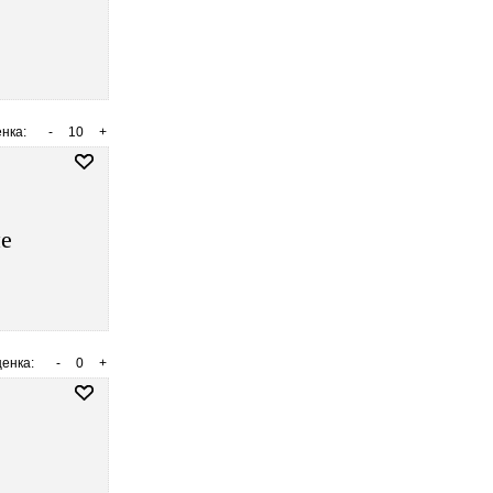
нка:
-
10
+
не
енка:
-
0
+