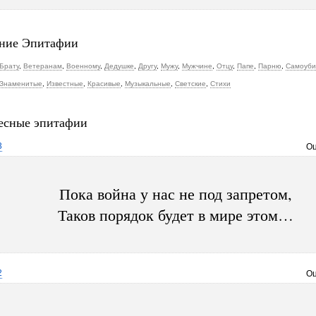
ние Эпитафии
Брату
,
Ветеранам
,
Военному
,
Дедушке
,
Другу
,
Мужу
,
Мужчине
,
Отцу
,
Папе
,
Парню
,
Самоуби
Знаменитые
,
Известные
,
Красивые
,
Музыкальные
,
Светские
,
Стихи
есные эпитафии
3
Оц
Пока война у нас не под запретом,
Таков порядок будет в мире этом…
2
Оц