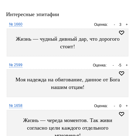
Интересные эпитафии
№ 1660
Оценка:
-
3
+
Жизнь — чудный дивный дар, что дорогого
стоит!
№ 2599
Оценка:
-
-5
+
Моя надежда на обигование, данное от Бога
нашим отцам!
№ 1658
Оценка:
-
0
+
Жизнь — череда моментов. Так живи
согласно цели каждого отдельного
мгновенья!