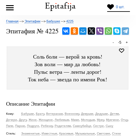
0 шт.
Главная
-->
Эпитафии
-->
Бабушке
-->
4225
Эпитафия № 4225
-
-5
+
Соль боли — верой за кровь!
Зов воли — мир да любовь!
Пульс ветра — ленты дорог!
Ток неба — звезда по имени Рок!
Описание Эпитафии
Кому:
Бабушке
,
Брату
,
Ветеранам
,
Военному
,
Девушке
,
Дедушке
,
Детям
,
Дочери
,
Другу
,
Жене
,
Женщине
,
Любимым
,
Маме
,
Молодым
,
Мужу
,
Мужчине
,
Отцу
,
Папе
,
Парню
,
Подруге
,
Ребенку
,
Родителям
,
Самоубийце
,
Сестре
,
Сыну
Стиль:
Знаменитые
,
Известные
,
Красивые
,
Музыкальные
,
Светские
,
Стихи