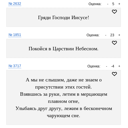
№ 2632
Оценка:
-
5
+
Гряди Господи Иисусе!
№ 1851
Оценка:
-
23
+
Покойся в Царствии Небесном.
№ 3717
Оценка:
-
-4
+
А мы не слышим, даже не знаем о
присутствии этих гостей.
Взявшись за руки, летим в мерцающем
плавном огне,
Улыбаясь друг другу, лежим в бесконечном
чарующем сне.