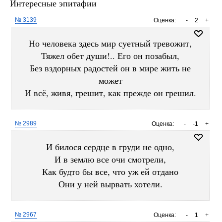
Интересные эпитафии
№ 3139
Оценка:
-
2
+
Но человека здесь мир суетный тревожит,
Тяжел обет души!.. Его он позабыл,
Без вздорных радостей он в мире жить не
может
И всё, живя, грешит, как прежде он грешил.
№ 2989
Оценка:
-
-1
+
И билося сердце в груди не одно,
И в землю все очи смотрели,
Как будто бы все, что уж ей отдано
Они у ней вырвать хотели.
№ 2967
Оценка:
-
1
+