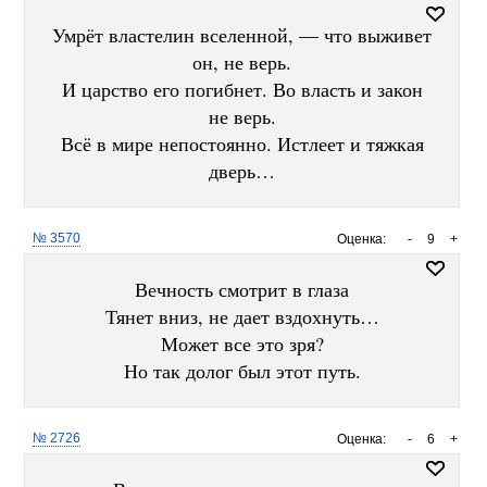
Умрёт властелин вселенной, — что выживет
он, не верь.
И царство его погибнет. Во власть и закон
не верь.
Всё в мире непостоянно. Истлеет и тяжкая
дверь…
№ 3570
Оценка:
-
9
+
Вечность смотрит в глаза
Тянет вниз, не дает вздохнуть…
Может все это зря?
Но так долог был этот путь.
№ 2726
Оценка:
-
6
+