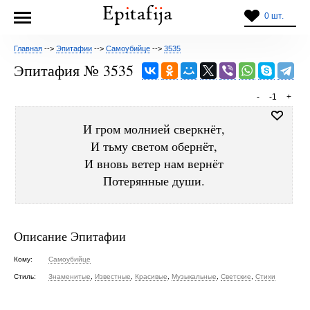
0 шт.
Главная
-->
Эпитафии
-->
Самоубийце
-->
3535
Эпитафия № 3535
-
-1
+
И гром молнией сверкнёт,
И тьму светом обернёт,
И вновь ветер нам вернёт
Потерянные души.
Описание Эпитафии
Кому:
Самоубийце
Стиль:
Знаменитые
,
Известные
,
Красивые
,
Музыкальные
,
Светские
,
Стихи