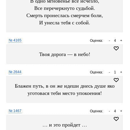
В одно мгновенье все исчезло,
Все перечеркнуто судьбой.
Смерть пронеслась смерчем боли,
И унесла тебя с собой.
№ 4165
Оценка:
-
4
+
Твоя дорога — в небо!
№ 2644
Оценка:
-
1
+
Блажен путь, в он же идеши днесь душе яко
уготовася теби место упокоения!
№ 1467
Оценка:
-
4
+
… и это пройдет …