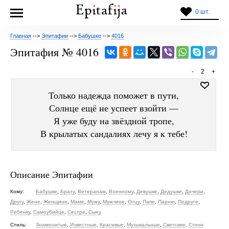
0 шт.
Главная
-->
Эпитафии
-->
Бабушке
-->
4016
Эпитафия № 4016
-
2
+
Только надежда поможет в пути,
Солнце ещё не успеет взойти —
Я уже буду на звёздной тропе,
В крылатых сандалиях лечу я к тебе!
Описание Эпитафии
Кому:
Бабушке
,
Брату
,
Ветеранам
,
Военному
,
Девушке
,
Дедушке
,
Дочери
,
Другу
,
Жене
,
Женщине
,
Маме
,
Мужу
,
Мужчине
,
Отцу
,
Папе
,
Парню
,
Подруге
,
Ребенку
,
Самоубийце
,
Сестре
,
Сыну
Стиль:
Знаменитые
,
Известные
,
Красивые
,
Музыкальные
,
Светские
,
Стихи