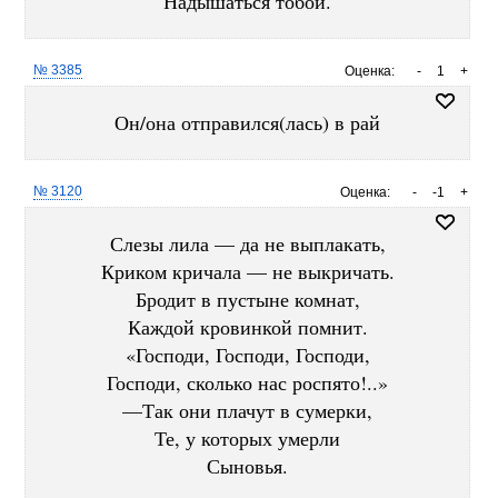
Надышаться тобой.
№ 3385
Оценка:
-
1
+
Он/она отправился(лась) в рай
№ 3120
Оценка:
-
-1
+
Слезы лила — да не выплакать,
Криком кричала — не выкричать.
Бродит в пустыне комнат,
Каждой кровинкой помнит.
«Господи, Господи, Господи,
Господи, сколько нас роспято!..»
—Так они плачут в сумерки,
Те, у которых умерли
Сыновья.