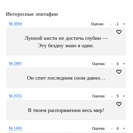
Интересные эпитафии
№ 3564
Оценка:
-
-1
+
Лунной кисти не достичь глубин —
Эту бездну знаю я один.
№ 2997
Оценка:
-
0
+
Он спит последним сном давно…
№ 2031
Оценка:
-
5
+
В твоем распоряжении весь мир!
№ 1493
Оценка:
-
6
+