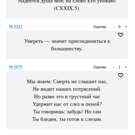
Надеется душа моя; на слово Его уповаю!
(CXXIX.5).
№ 3321
Оценка:
-
0
+
Умереть — значит присоединиться к
большинству.
№ 2875
Оценка:
-
1
+
Мы знаем: Смерть не слышит нас,
Не видит наших потрясений.
Но разве это в грустный час
Удержит нас от слез и пеней?
Ты говоришь: забудь! Но сам
Ты бледен, ты готов к слезам.