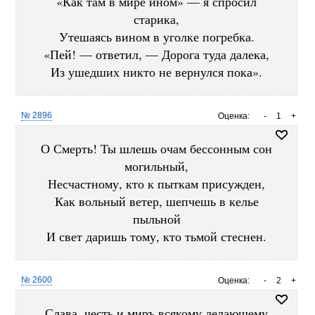
«Как там в мире ином» — я спросил
старика,
Утешаясь вином в уголке погребка.
«Пей! — ответил, — Дорога туда далека,
Из ушедших никто не вернулся пока».
№ 2896
Оценка:
-
1
+
О Смерть! Ты шлешь очам бессонным сон
могильный,
Несчастному, кто к пыткам присужден,
Как вольный ветер, шепчешь в келье
пыльной
И свет даришь тому, кто тьмой стеснен.
№ 2600
Оценка:
-
2
+
Слава, честь и миръ всякому делаюшему