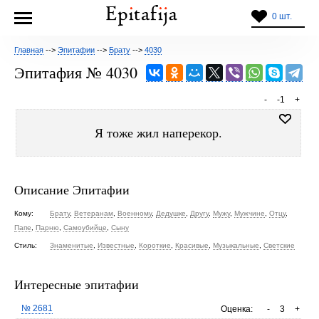
0 шт.
Главная
-->
Эпитафии
-->
Брату
-->
4030
Эпитафия № 4030
-
-1
+
Я тоже жил наперекор.
Описание Эпитафии
Кому:
Брату
,
Ветеранам
,
Военному
,
Дедушке
,
Другу
,
Мужу
,
Мужчине
,
Отцу
,
Папе
,
Парню
,
Самоубийце
,
Сыну
Стиль:
Знаменитые
,
Известные
,
Короткие
,
Красивые
,
Музыкальные
,
Светские
Интересные эпитафии
№ 2681
Оценка:
-
3
+