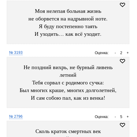
Моя нелепая больная жизнь
не оборвется на надрывной ноте.
Я буду постепенно таять
И уходить… как всё уходит.
№ 3193
Оценка:
-
2
+
Не поздний вихрь, не бурный ливень
летний
Тебя сорвал с родимого сучка:
Был многих краше, многих долголетней,
И сам собою пал, как из венка!
№ 2796
Оценка:
-
5
+
Сколь краток смертных век