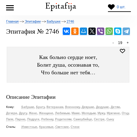
0 шт.
Главная
-->
Эпитафии
-->
Бабушке
-->
2746
Эпитафия № 2746
-
19
+
Как больно сердце ноет,
Болит душа, осознавая то,
Что больше нет тебя…
Описание Эпитафии
Кому:
Бабушке
,
Брату
,
Ветеранам
,
Военному
,
Девушке
,
Дедушке
,
Детям
,
Дочери
,
Другу
,
Жене
,
Женщине
,
Любимым
,
Маме
,
Молодым
,
Мужу
,
Мужчине
,
Отцу
,
Папе
,
Парню
,
Подруге
,
Ребенку
,
Родителям
,
Самоубийце
,
Сестре
,
Сыну
Стиль:
Известные
,
Красивые
,
Светские
,
Стихи