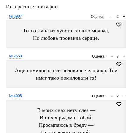
Интересные эпитафии
№ 3987
Оценка:
-
-2
+
Ты соткана из чувств, только молода,
Но любовь пронзила сердце.
№ 2653
Оценка:
-
7
+
Аще помиловал еси человиче человика, Тои
имат тамо помиловати тя!
№ 4005
Оценка:
-
2
+
В моих снах нету слез —
В них я рядом с тобой.
Просыпаюсь в бреду —
Пусто рядом со мной.