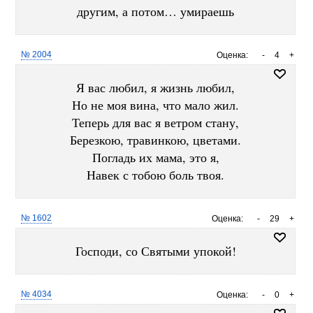
другим, а потом… умираешь
№ 2004
Оценка:
-
4
+
Я вас любил, я жизнь любил,
Но не моя вина, что мало жил.
Теперь для вас я ветром стану,
Березкою, травинкою, цветами.
Погладь их мама, это я,
Навек с тобою боль твоя.
№ 1602
Оценка:
-
29
+
Господи, со Святыми упокой!
№ 4034
Оценка:
-
0
+