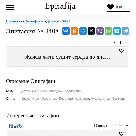
0 шт.
Главная
-->
Эпитафии
-->
Детям
-->
3408
Эпитафия № 3408
-
1
+
Жажда жить сушит сердца до дна…
Описание Эпитафии
Кому:
Детям
,
Любимым
,
Молодым
,
Родителям
Стиль:
Знаменитые
,
Известные
,
Короткие
,
Красивые
,
Музыкальные
,
Светские
Интересные эпитафии
№ 1340
Оценка:
-
2
+