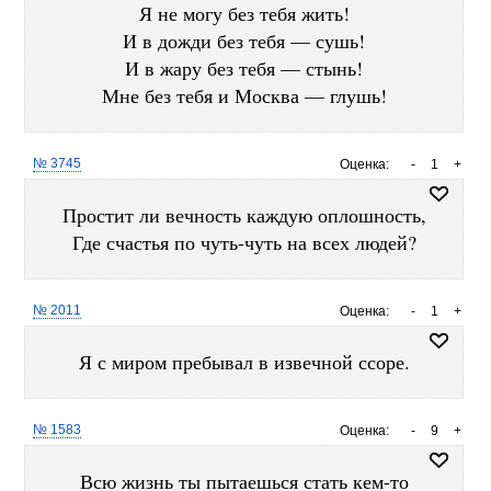
Я не могу без тебя жить!
И в дожди без тебя — сушь!
И в жару без тебя — стынь!
Мне без тебя и Москва — глушь!
№ 3745
Оценка:
-
1
+
Простит ли вечность каждую оплошность,
Где счастья по чуть-чуть на всех людей?
№ 2011
Оценка:
-
1
+
Я с миром пребывал в извечной ссоре.
№ 1583
Оценка:
-
9
+
Всю жизнь ты пытаешься стать кем-то