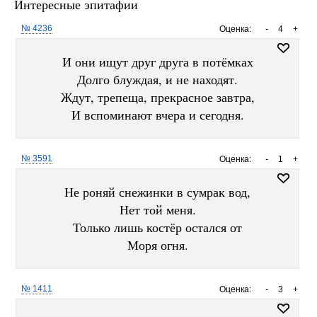
Интересные эпитафии
№ 4236
Оценка:
-
4
+
И они ищут друг друга в потёмках
Долго блуждая, и не находят.
Ждут, трепеща, прекрасное завтра,
И вспоминают вчера и сегодня.
№ 3591
Оценка:
-
1
+
Не роняй снежинки в сумрак вод,
Нет той меня.
Только лишь костёр остался от
Моря огня.
№ 1411
Оценка:
-
3
+