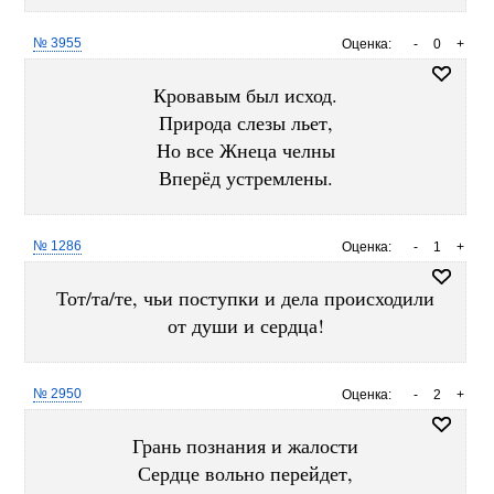
№ 3955
Оценка:
-
0
+
Кровавым был исход.
Природа слезы льет,
Но все Жнеца челны
Вперёд устремлены.
№ 1286
Оценка:
-
1
+
Тот/та/те, чьи поступки и дела происходили
от души и сердца!
№ 2950
Оценка:
-
2
+
Грань познания и жалости
Сердце вольно перейдет,