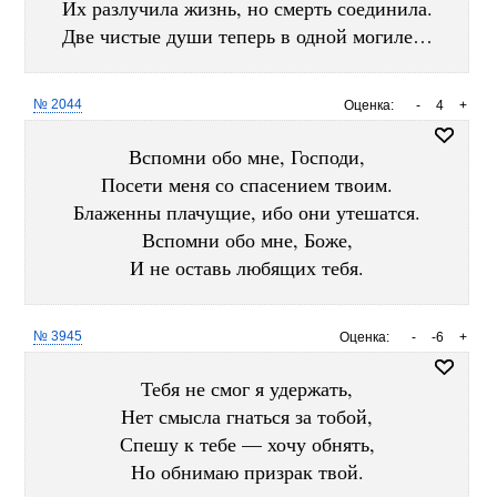
Их разлучила жизнь, но смерть соединила.
Две чистые души теперь в одной могиле…
№ 2044
Оценка:
-
4
+
Вспомни обо мне, Господи,
Посети меня со спасением твоим.
Блаженны плачущие, ибо они утешатся.
Вспомни обо мне, Боже,
И не оставь любящих тебя.
№ 3945
Оценка:
-
-6
+
Тебя не смог я удержать,
Нет смысла гнаться за тобой,
Спешу к тебе — хочу обнять,
Но обнимаю призрак твой.