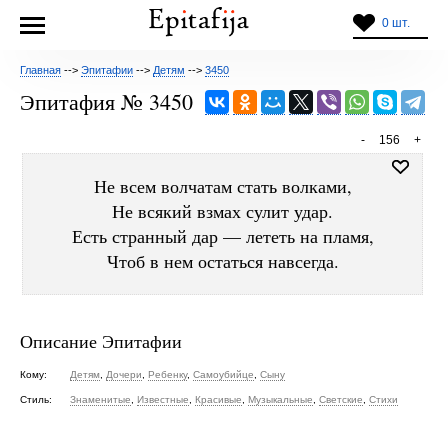
0 шт.
Главная
-->
Эпитафии
-->
Детям
-->
3450
Эпитафия № 3450
-
156
+
Не всем волчатам стать волками,
Не всякий взмах сулит удар.
Есть странный дар — лететь на пламя,
Чтоб в нем остаться навсегда.
Описание Эпитафии
Кому:
Детям
,
Дочери
,
Ребенку
,
Самоубийце
,
Сыну
Стиль:
Знаменитые
,
Известные
,
Красивые
,
Музыкальные
,
Светские
,
Стихи