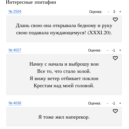
Интересные эпитафии
№ 2504
Оценка:
-
3
+
Длань свою она открывала бедному и руку
свою подавала нуждающемуся! (XXXI.20).
№ 4027
Оценка:
-
-1
+
Начну с начала и выброшу вон
Все то, что стало золой.
Я вижу ветер отбивает поклон
Крестам над моей головой.
№ 4030
Оценка:
-
-1
+
Я тоже жил наперекор.