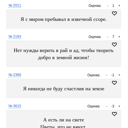
№ 2011
Оценка:
-
1
+
Я с миром пребывал в извечной ссоре.
№ 2193
Оценка:
-
7
+
Нет нужды верить в рай и ад, чтобы творить
добро в земной жизни!
№ 2360
Оценка:
-
-1
+
Я никогда не буду счастлив на земле
№ 3615
Оценка:
-
-3
+
А есть ли на свете
Цветы, что не вянут,