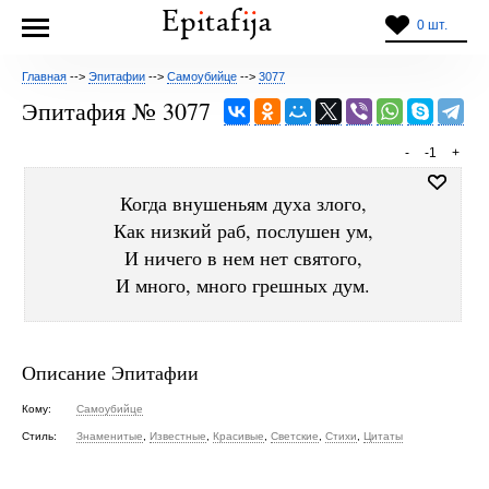
0 шт.
Главная
-->
Эпитафии
-->
Самоубийце
-->
3077
Эпитафия № 3077
-
-1
+
Когда внушеньям духа злого,
Как низкий раб, послушен ум,
И ничего в нем нет святого,
И много, много грешных дум.
Описание Эпитафии
Кому:
Самоубийце
Стиль:
Знаменитые
,
Известные
,
Красивые
,
Светские
,
Стихи
,
Цитаты