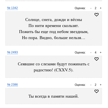
№ 1342
Оценка:
-
2
+
Солнце, снега, дожди и вёсны
По нити времени скользят.
Пожить бы еще под небом звездным,
Но пора. Видно, больше нельзя…
№ 2493
Оценка:
-
4
+
Сеявшие со слезами будут пожинать с
радостию! (CXXV.5).
№ 2386
Оценка:
-
2
+
Ты всегда в памяти нашей.