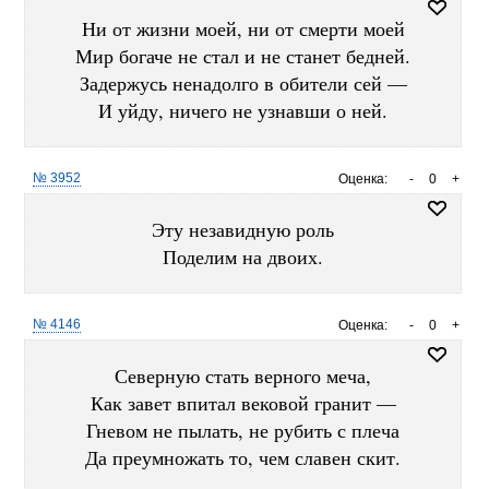
Ни от жизни моей, ни от смерти моей
Мир богаче не стал и не станет бедней.
Задержусь ненадолго в обители сей —
И уйду, ничего не узнавши о ней.
№ 3952
Оценка:
-
0
+
Эту незавидную роль
Поделим на двоих.
№ 4146
Оценка:
-
0
+
Северную стать верного меча,
Как завет впитал вековой гранит —
Гневом не пылать, не рубить с плеча
Да преумножать то, чем славен скит.