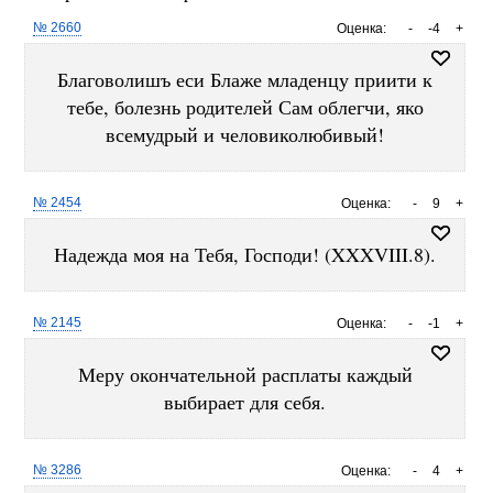
№ 2660
Оценка:
-
-4
+
Благоволишъ еси Блаже младенцу приити к
тебе, болезнь родителей Сам облегчи, яко
всемудрый и человиколюбивый!
№ 2454
Оценка:
-
9
+
Надежда моя на Тебя, Господи! (XXXVIII.8).
№ 2145
Оценка:
-
-1
+
Меру окончательной расплаты каждый
выбирает для себя.
№ 3286
Оценка:
-
4
+