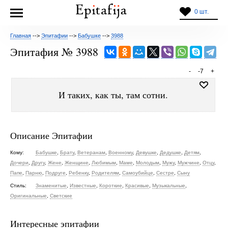
0 шт.
Главная
-->
Эпитафии
-->
Бабушке
-->
3988
Эпитафия № 3988
-
-7
+
И таких, как ты, там сотни.
Описание Эпитафии
Кому:
Бабушке
,
Брату
,
Ветеранам
,
Военному
,
Девушке
,
Дедушке
,
Детям
,
Дочери
,
Другу
,
Жене
,
Женщине
,
Любимым
,
Маме
,
Молодым
,
Мужу
,
Мужчине
,
Отцу
,
Папе
,
Парню
,
Подруге
,
Ребенку
,
Родителям
,
Самоубийце
,
Сестре
,
Сыну
Стиль:
Знаменитые
,
Известные
,
Короткие
,
Красивые
,
Музыкальные
,
Оригинальные
,
Светские
Интересные эпитафии