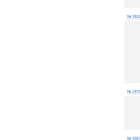
№ 392
№ 197
№ 330