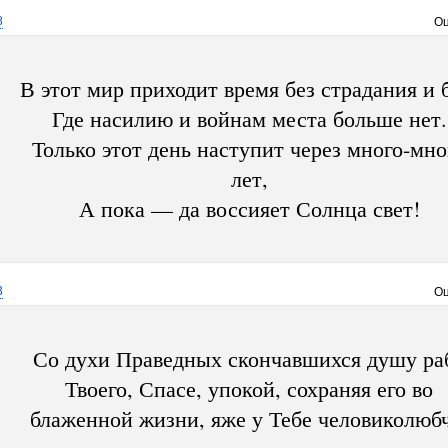
8
Оц
В этот мир приходит время без страдания и 
Где насилию и войнам места больше нет.
Только этот день наступит через много-мно
лет,
А пока — да воссияет Солнца свет!
3
Оц
Со духи Праведных скончавшихся душу ра
Твоего, Спасе, упокой, сохраняя его во
блаженной жизни, яже у Тебе человиколюбч