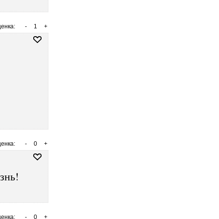
енка:
-
1
+
енка:
-
0
+
знь!
енка:
-
0
+