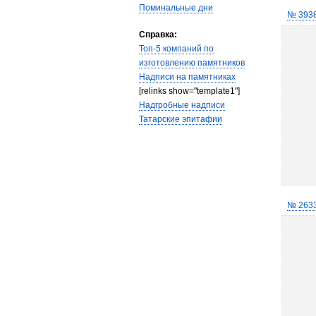
Поминальные дни
№ 393
Справка:
Топ-5 компаний по
изготовлению памятников
Надписи на памятниках
[relinks show="template1"]
Надгробные надписи
Татарские эпитафии
№ 263