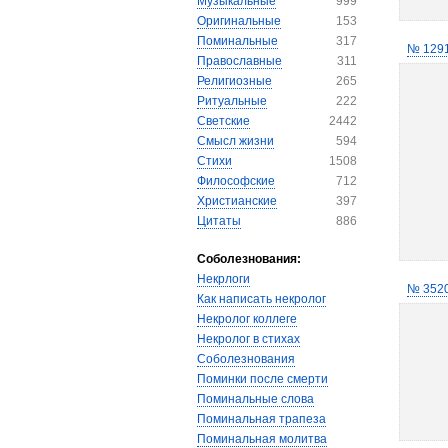
Музыкальные
999
Оригинальные
153
Поминальные
317
№ 129
Православные
311
Религиозные
265
Ритуальные
222
Светские
2442
Смысл жизни
594
Стихи
1508
Философские
712
Христианские
397
Цитаты
886
Соболезнования:
Некрлоги
№ 352
Как написать некролог
Некролог коллеге
Некролог в стихах
Соболезнования
Поминки после смерти
Поминальные слова
Поминальная трапеза
Поминальная молитва