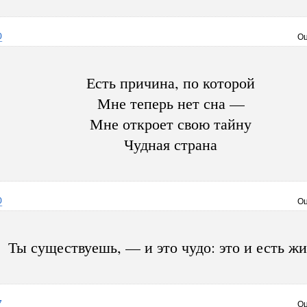
0
Оц
Есть причина, по которой
Мне теперь нет сна —
Мне откроет свою тайну
Чудная страна
0
Оц
Ты существуешь, — и это чудо: это и есть жи
7
Оц