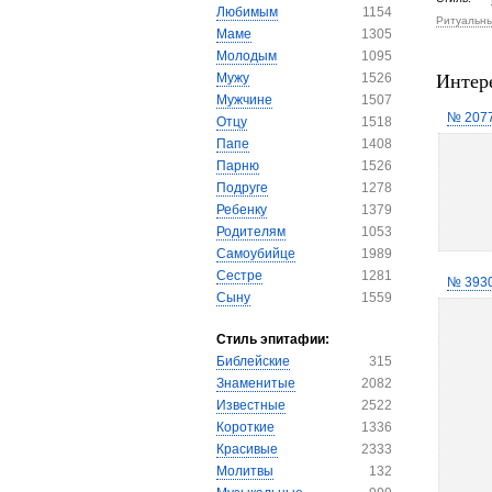
Любимым
1154
Ритуальн
Маме
1305
Молодым
1095
Интер
Мужу
1526
Мужчине
1507
№ 207
Отцу
1518
Папе
1408
Парню
1526
Подруге
1278
Ребенку
1379
Родителям
1053
Самоубийце
1989
Сестре
1281
№ 393
Сыну
1559
Стиль эпитафии:
Библейские
315
Знаменитые
2082
Известные
2522
Короткие
1336
Красивые
2333
Молитвы
132