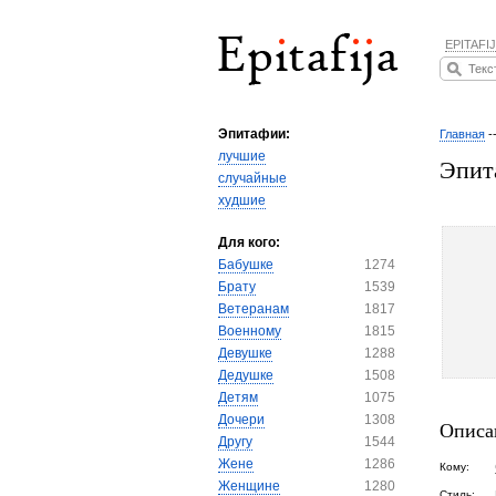
EPITAFIJ
Эпитафии:
Главная
-
лучшие
Эпит
случайные
худшие
Для кого:
Бабушке
1274
Брату
1539
Ветеранам
1817
Военному
1815
Девушке
1288
Дедушке
1508
Детям
1075
Дочери
1308
Описа
Другу
1544
Жене
1286
Кому:
Женщине
1280
Стиль: