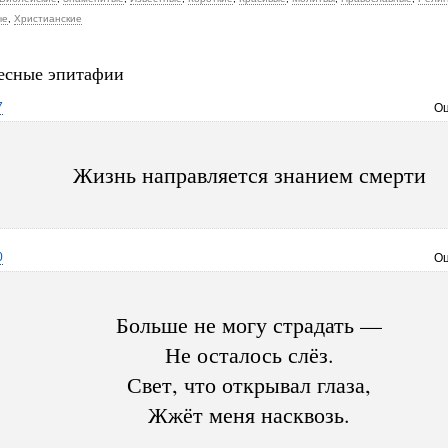
ые
,
Христианские
есные эпитафии
7
Оц
Жизнь направляется знанием смерти
0
Оц
Больше не могу страдать —
Не осталось слёз.
Свет, что открывал глаза,
Жжёт меня насквозь.