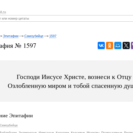
A.ru
->
Эпитафии
-->
Самоубийце
-->
1597
афия № 1597
Господи Иисусе Христе, вознеси к Отцу
Озлобленную миром и тобой спасенную ду
ние Эпитафии
Самоубийце
Библейские
,
Знаменитые
,
Известные
,
Короткие
,
Красивые
,
Молитвы
,
Православные
,
Религ