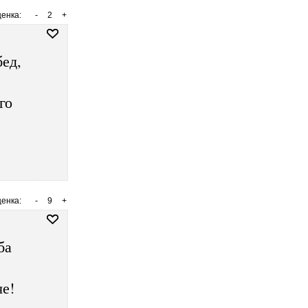
енка:
-
2
+
бед,
го
енка:
-
9
+
ба
е!