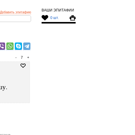
ВАШИ ЭПИТАФИИ
Добавить эпитафию
0 шт.
-
7
+
шу.
иозные
,