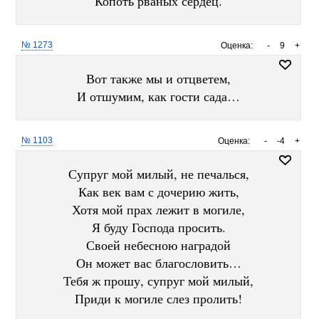
Копоть рваных сердец.
№ 1273
Оценка:
-
9
+
Вот также мы и отцветем,
И отшумим, как гости сада…
№ 1103
Оценка:
-
-4
+
Супруг мой милый, не печалься,
Как век вам с дочерию жить,
Хотя мой прах лежит в могиле,
Я буду Господа просить.
Своей небесною наградой
Он может вас благословить…
Тебя ж прошу, супруг мой милый,
Приди к могиле слез пролить!