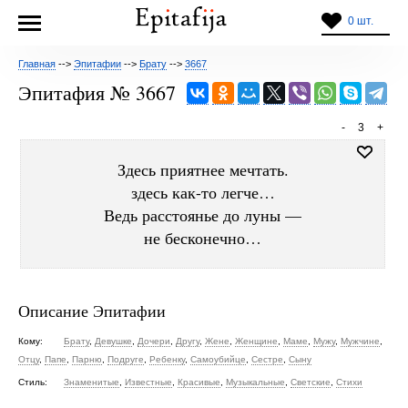
0 шт.
Главная
-->
Эпитафии
-->
Брату
-->
3667
Эпитафия № 3667
-
3
+
Здесь приятнее мечтать.
здесь как-то легче…
Ведь расстоянье до луны —
не бесконечно…
Описание Эпитафии
Кому:
Брату
,
Девушке
,
Дочери
,
Другу
,
Жене
,
Женщине
,
Маме
,
Мужу
,
Мужчине
,
Отцу
,
Папе
,
Парню
,
Подруге
,
Ребенку
,
Самоубийце
,
Сестре
,
Сыну
Стиль:
Знаменитые
,
Известные
,
Красивые
,
Музыкальные
,
Светские
,
Стихи