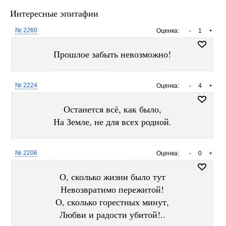
Интересные эпитафии
№ 2260
Оценка:
-
1
+
Прошлое забыть невозможно!
№ 2224
Оценка:
-
4
+
Останется всё, как было,
На Земле, не для всех родной.
№ 2206
Оценка:
-
0
+
О, сколько жизни было тут
Невозвратимо пережитой!
О, сколько горестных минут,
Любви и радости убитой!..