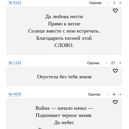
№ 4142
Оценка:
-
1
+
Да любовь нести
Прямо к весне
Солнце вместе с нею встречать.
Благодарить песней этой
СЛОВО.
№ 1142
Оценка:
-
27
+
Опустела без тебя земля
№ 4026
Оценка:
-
-4
+
Война — начало начал —
Поднимает черное знамя.
До небес