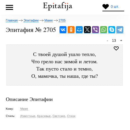
0 шт.
Главная
-->
Эпитафии
-->
Маме
-->
2705
Эпитафия № 2705
-
13
+
С твоей душой ушло тепло,
Что грело нас зимой и летом.
Так пусто стало и темно,
О, мамочка, ты наша, где ты?
Описание Эпитафии
Кому:
Маме
Стиль:
Известные
,
Красивые
,
Светские
,
Стихи