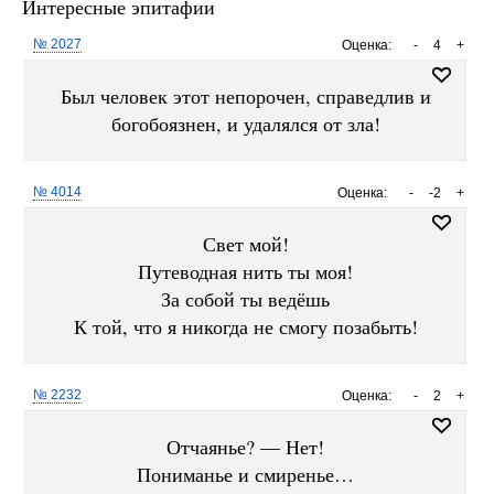
Интересные эпитафии
№ 2027
Оценка:
-
4
+
Был человек этот непорочен, справедлив и
богобоязнен, и удалялся от зла!
№ 4014
Оценка:
-
-2
+
Свет мой!
Путеводная нить ты моя!
За собой ты ведёшь
К той, что я никогда не смогу позабыть!
№ 2232
Оценка:
-
2
+
Отчаянье? — Нет!
Пониманье и смиренье…