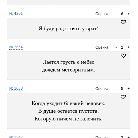
№ 4291
Оценка:
-
6
+
Я буду рад стоять у врат!
№ 3664
Оценка:
-
2
+
Льется грусть с небес
дождем метеоритным.
№ 1088
Оценка:
-
5
+
Когда уходит близкий человек,
В душе остается пустота,
Которую ничем не залечить.
№ 1347
Оценка:
-
3
+