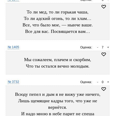
То ли мед, то ли горькая чаша,
То ли адский огонь, то ли хлам…
Все, что было мое, — нынче ваше.
Все для вас. Посвящается вам…
№ 1405
Оценка:
-
7
+
Мы сожалеем, плачем и скорбим,
Что ты остался вечно молодым.
№ 3732
Оценка:
-
0
+
Всюду пепел и дым я не вижу уже ничего,
Лишь щемящие кадры того, что уже не
вернётся.
И надо мною в небе парит не спеша