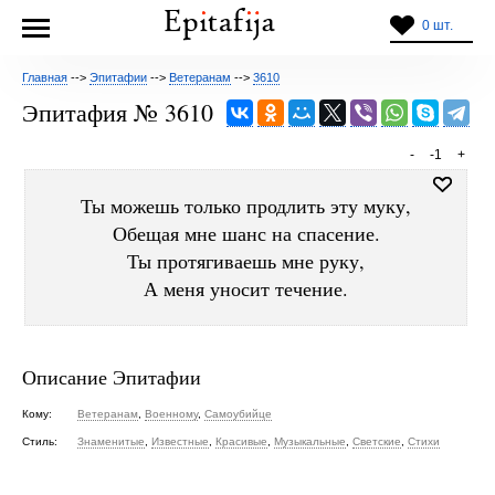
0 шт.
Главная
-->
Эпитафии
-->
Ветеранам
-->
3610
Эпитафия № 3610
-
-1
+
Ты можешь только продлить эту муку,
Обещая мне шанс на спасение.
Ты протягиваешь мне руку,
А меня уносит течение.
Описание Эпитафии
Кому:
Ветеранам
,
Военному
,
Самоубийце
Стиль:
Знаменитые
,
Известные
,
Красивые
,
Музыкальные
,
Светские
,
Стихи