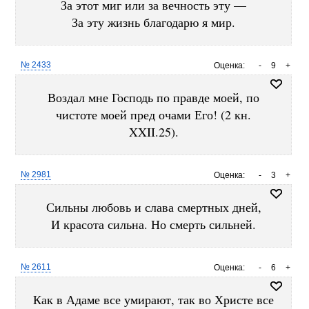
За этот миг или за вечность эту —
За эту жизнь благодарю я мир.
№ 2433
Оценка:
-
9
+
Воздал мне Господь по правде моей, по
чистоте моей пред очами Его! (2 кн.
XXII.25).
№ 2981
Оценка:
-
3
+
Сильны любовь и слава смертных дней,
И красота сильна. Но смерть сильней.
№ 2611
Оценка:
-
6
+
Как в Адаме все умирают, так во Христе все