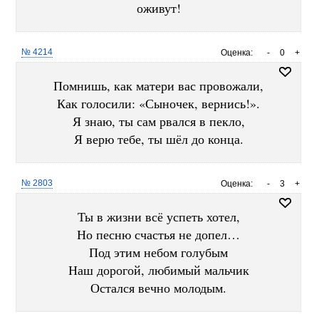
оживут!
№ 4214
Оценка:
-
0
+
Помнишь, как матери вас провожали,
Как голосили: «Сыночек, вернись!».
Я знаю, ты сам рвался в пекло,
Я верю тебе, ты шёл до конца.
№ 2803
Оценка:
-
3
+
Ты в жизни всё успеть хотел,
Но песню счастья не допел…
Под этим небом голубым
Наш дорогой, любимый мальчик
Остался вечно молодым.