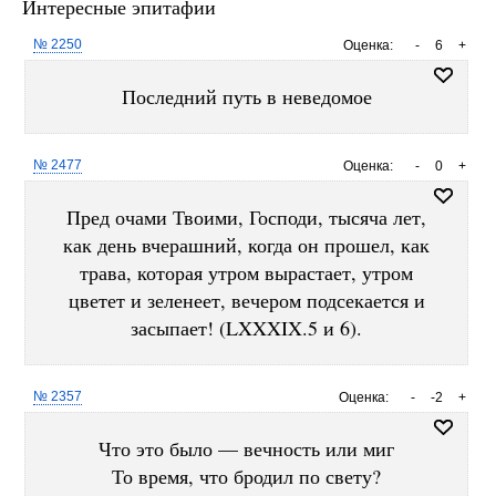
Интересные эпитафии
№ 2250
Оценка:
-
6
+
Последний путь в неведомое
№ 2477
Оценка:
-
0
+
Пред очами Твоими, Господи, тысяча лет,
как день вчерашний, когда он прошел, как
трава, которая утром вырастает, утром
цветет и зеленеет, вечером подсекается и
засыпает! (LXXXIX.5 и 6).
№ 2357
Оценка:
-
-2
+
Что это было — вечность или миг
То время, что бродил по свету?