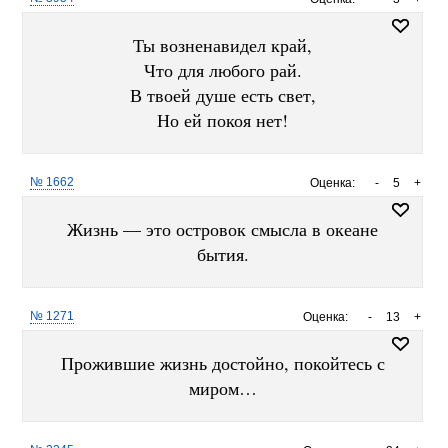
Ты возненавидел край,
Что для любого рай.
В твоей душе есть свет,
Но ей покоя нет!
№ 1662
Оценка:
-
5
+
Жизнь — это островок смысла в океане
бытия.
№ 1271
Оценка:
-
13
+
Прожившие жизнь достойно, покойтесь с
миром…