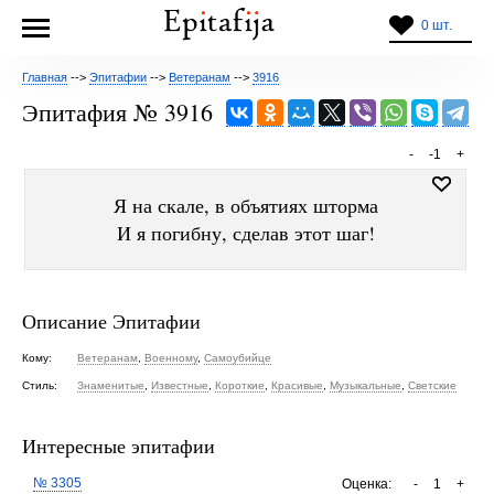
0 шт.
Главная
-->
Эпитафии
-->
Ветеранам
-->
3916
Эпитафия № 3916
-
-1
+
Я на скале, в объятиях шторма
И я погибну, сделав этот шаг!
Описание Эпитафии
Кому:
Ветеранам
,
Военному
,
Самоубийце
Стиль:
Знаменитые
,
Известные
,
Короткие
,
Красивые
,
Музыкальные
,
Светские
Интересные эпитафии
№ 3305
Оценка:
-
1
+