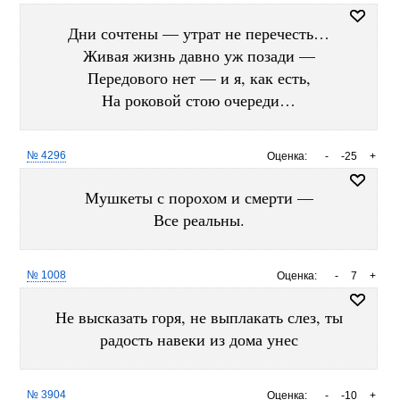
Дни сочтены — утрат не перечесть…
Живая жизнь давно уж позади —
Передового нет — и я, как есть,
На роковой стою очереди…
№ 4296
Оценка:
-
-25
+
Мушкеты с порохом и смерти —
Все реальны.
№ 1008
Оценка:
-
7
+
Не высказать горя, не выплакать слез, ты
радость навеки из дома унес
№ 3904
Оценка:
-
-10
+