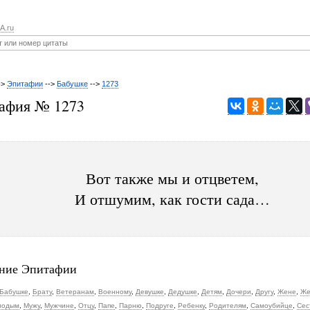
A.ru
->
Эпитафии
-->
Бабушке
-->
1273
афия № 1273
Вот также мы и отцветем,
И отшумим, как гости сада…
ние Эпитафии
Бабушке
,
Брату
,
Ветеранам
,
Военному
,
Девушке
,
Дедушке
,
Детям
,
Дочери
,
Другу
,
Жене
,
Же
лодым
,
Мужу
,
Мужчине
,
Отцу
,
Папе
,
Парню
,
Подруге
,
Ребенку
,
Родителям
,
Самоубийце
,
Сес