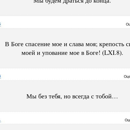
Мы будем драться до конца.
5
Оц
В Боге спасение мое и слава моя; крепость 
моей и упование мое в Боге! (LXI.8).
4
Оце
Мы без тебя, но всегда с тобой…
1
Оц