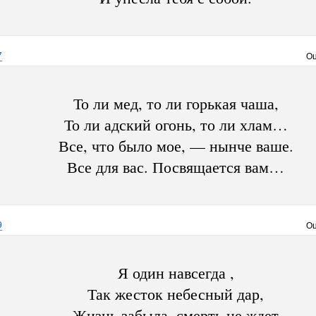
7
Оц
То ли мед, то ли горькая чаша,
То ли адский огонь, то ли хлам…
Все, что было мое, — нынче ваше.
Все для вас. Посвящается вам…
9
Оц
Я один навсегда ,
Так жесток небесный дар,
Жизнь забыла, смерть не ждет