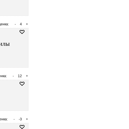
енка:
-
4
+
силы
нка:
-
12
+
енка:
-
-3
+