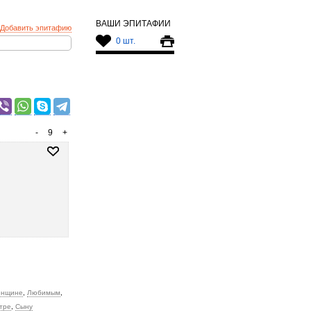
ВАШИ ЭПИТАФИИ
Добавить эпитафию
0 шт.
-
9
+
нщине
,
Любимым
,
тре
,
Сыну