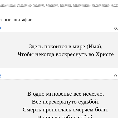
Знаменитые
,
Известные
,
Короткие
,
Красивые
,
Светские
,
Смысл жизни
,
Философские
,
Цита
есные эпитафии
0
Оц
Здесь покоится в мире (Имя),
Чтобы некогда воскреснуть во Христе
6
Оц
В одно мгновенье все исчезло,
Все перечеркнуто судьбой.
Смерть пронеслась смерчем боли,
И унесла тебя с собой.