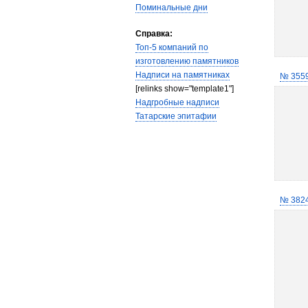
Поминальные дни
Справка:
Топ-5 компаний по
изготовлению памятников
Надписи на памятниках
№ 355
[relinks show="template1"]
Надгробные надписи
Татарские эпитафии
№ 382