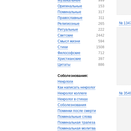
Музыкальные
999
Оригинальные
153
Поминальные
317
Православные
311
№ 134
Религиозные
265
Ритуальные
222
Светские
2442
Смысл жизни
594
Стихи
1508
Философские
712
Христианские
397
Цитаты
886
Соболезнования:
Некрлоги
Как написать некролог
Некролог коллеге
№ 354
Некролог в стихах
Соболезнования
Поминки после смерти
Поминальные слова
Поминальная трапеза
Поминальная молитва