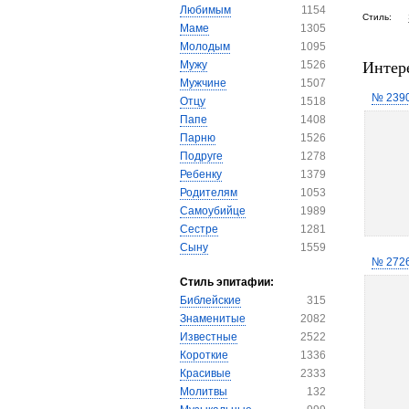
Любимым
1154
Стиль:
Маме
1305
Молодым
1095
Интер
Мужу
1526
Мужчине
1507
№ 239
Отцу
1518
Папе
1408
Парню
1526
Подруге
1278
Ребенку
1379
Родителям
1053
Самоубийце
1989
Сестре
1281
Сыну
1559
№ 272
Стиль эпитафии:
Библейские
315
Знаменитые
2082
Известные
2522
Короткие
1336
Красивые
2333
Молитвы
132