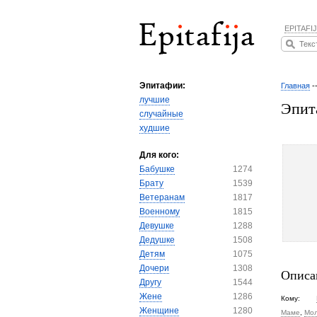
EPITAFIJ
Эпитафии:
Главная
-
лучшие
Эпит
случайные
худшие
Для кого:
Бабушке
1274
Брату
1539
Ветеранам
1817
Военному
1815
Девушке
1288
Дедушке
1508
Детям
1075
Дочери
1308
Описа
Другу
1544
Жене
1286
Кому:
Женщине
1280
Маме
,
Мо