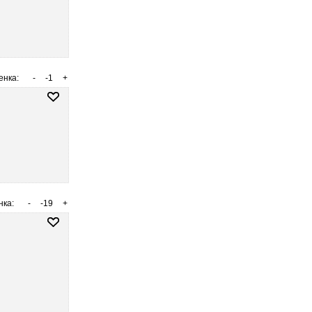
енка:
-
-1
+
нка:
-
-19
+