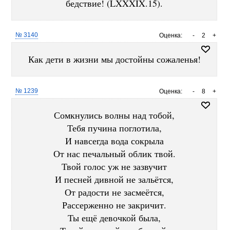
бедствие! (LXXXIX.15).
№ 3140
Оценка:
-
2
+
Как дети в жизни мы достойны сожаленья!
№ 1239
Оценка:
-
8
+
Сомкнулись волны над тобой,
Тебя пучина поглотила,
И навсегда вода сокрыла
От нас печальный облик твой.
Твой голос уж не зазвучит
И песней дивной не зальётся,
От радости не засмеётся,
Рассерженно не закричит.
Ты ещё девочкой была,