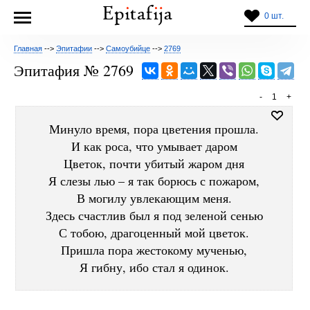
0 шт.
Главная
-->
Эпитафии
-->
Самоубийце
-->
2769
Эпитафия № 2769
-
1
+
Минуло время, пора цветения прошла.
И как роса, что умывает даром
Цветок, почти убитый жаром дня
Я слезы лью – я так борюсь с пожаром,
В могилу увлекающим меня.
Здесь счастлив был я под зеленой сенью
С тобою, драгоценный мой цветок.
Пришла пора жестокому мученью,
Я гибну, ибо стал я одинок.