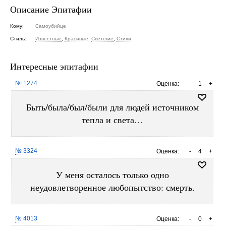
Описание Эпитафии
Кому:
Самоубийце
Стиль:
Известные
,
Красивые
,
Светские
,
Стихи
Интересные эпитафии
№ 1274
Оценка:
-
1
+
Быть/была/был/были для людей источником
тепла и света…
№ 3324
Оценка:
-
4
+
У меня осталось только одно
неудовлетворенное любопытство: смерть.
№ 4013
Оценка:
-
0
+