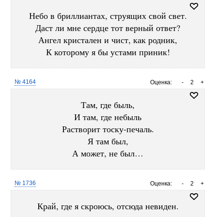
Небо в бриллиантах, струящих свой свет.
Даст ли мне сердце тот верный ответ?
Ангел кристален и чист, как родник,
К которому я бы устами приник!
№ 4164
Оценка:
-
2
+
Там, где быль,
И там, где небыль
Растворит тоску-печаль.
Я там был,
А может, не был…
№ 1736
Оценка:
-
2
+
Край, где я скроюсь, отсюда невиден.