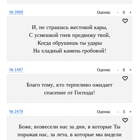
№ 2868
Оценка:
-
0
+
И, не страшась жестокой кары,
С усмешкой гнев предвижу твой,
Когда обрушишь ты удары
На хладный камень гробовой!
№ 1487
Оценка:
-
6
+
Благо тому, кто терпеливо ожидает
спасение от Господа!
№ 2478
Оценка:
-
3
+
Боже, возвесели нас за дни, в которые Ты
поражая нас, за лета, в которые мы видели