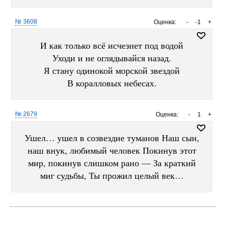
№ 3608
Оценка:
-
-1
+
И как только всё исчезнет под водой
Уходи и не оглядывайся назад.
Я стану одинокой морской звездой
В коралловых небесах.
№ 2679
Оценка:
-
1
+
Ушел… ушел в созвездие туманов Наш сын,
наш внук, любимый человек Покинув этот
мир, покинув слишком рано — За краткий
миг судьбы, Ты прожил целый век…