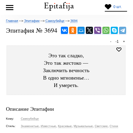
0 шт.
Главная
-->
Эпитафии
-->
Самоубийце
-->
3694
Эпитафия № 3694
-
-1
+
Это так сладко,
Это так жестоко —
Заключить вечность
В одно мгновенье…
И умереть.
Описание Эпитафии
Кому:
Самоубийце
Стиль:
Знаменитые
,
Известные
,
Красивые
,
Музыкальные
,
Светские
,
Стихи