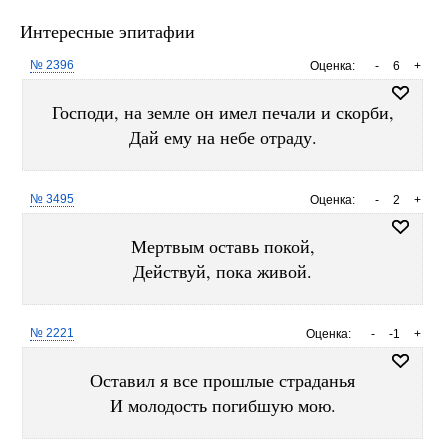
Интересные эпитафии
№ 2396
Оценка:
-
6
+
Господи, на земле он имел печали и скорби,
Дай ему на небе отраду.
№ 3495
Оценка:
-
2
+
Мертвым оставь покой,
Действуй, пока живой.
№ 2221
Оценка:
-
-1
+
Оставил я все прошлые страданья
И молодость погибшую мою.