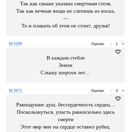
Так как свыше указана смертным стезя,
Так как вечные вещи не слепишь из воска,
—
То и плакать об этом не стоит, друзья!
№ 4199
Оценка:
-
1
+
В каждом стебле
Земли
Слышу шорохи лет…
№ 3972
Оценка:
-
0
+
Равнодушие душ, бессердечность сердец…
Поскользнуться, упасть равносильно здесь
смерти
Этот мир мне на сердце оставил рубец.