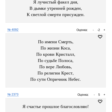
Я лучистый факел дня,
В дымке утренней рожден,
К светлой смерти присужден.
№ 4092
Оценка:
-
-2
+
По имени Смерть,
По жизни Коса,
По крови Кристалл,
По судьбе Полоса,
По вере Любовь,
По религии Крест,
По сути Опричник Небес.
№ 2373
Оценка:
-
5
+
Я счастье прошлое благословляю!