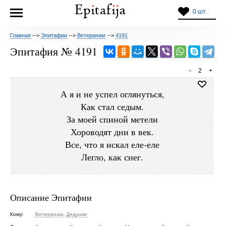
0 шт.
Главная
-->
Эпитафии
-->
Ветеранам
-->
4191
Эпитафия № 4191
-
2
+
А я и не успел оглянуться,
Как стал седым.
За моей спиной метели
Хороводят дни в век.
Все, что я искал еле-еле
Легло, как снег.
Описание Эпитафии
Кому:
Ветеранам
,
Дедушке