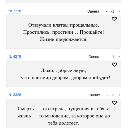
№ 2228
Оценка:
-
-1
+
Отзвучали клятвы прощальные,
Простились, простили… Прощайте!
Жизнь продолжается!
№ 4279
Оценка:
-
1
+
Люди, добрые люди,
Пусть наш мир добром, добром прибудет!
№ 3328
Оценка:
-
3
+
Смерть — это стрела, пущенная в тебя, а
жизнь — то мгновение, за которое она до
тебя долетает.