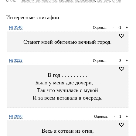
Стиль:
Знаменитые
,
Известные
,
Красивые
,
Музыкальные
,
Светские
,
Стихи
Интересные эпитафии
№ 3540
Оценка:
-
-1
+
Станет моей обителью вечный город.
№ 3222
Оценка:
-
-3
+
В год . . . . . . . . .
Было у меня две дочери, —
Так что мучилась с мукой
И за всем вставала в очередь.
№ 2890
Оценка:
-
1
+
Весь я соткан из огня,