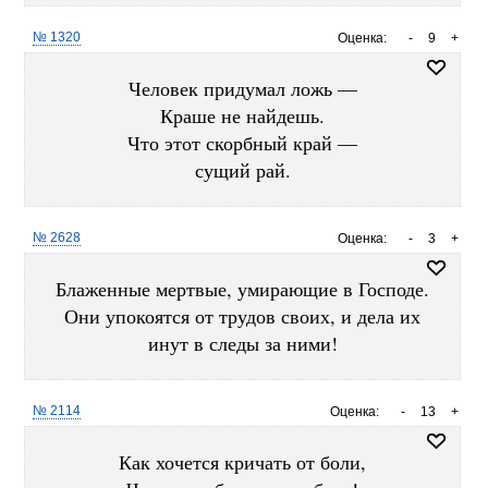
№ 1320
Оценка:
-
9
+
Человек придумал ложь —
Краше не найдешь.
Что этот скорбный край —
сущий рай.
№ 2628
Оценка:
-
3
+
Блаженные мертвые, умирающие в Господе.
Они упокоятся от трудов своих, и дела их
инут в следы за ними!
№ 2114
Оценка:
-
13
+
Как хочется кричать от боли,