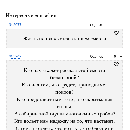
Интересные эпитафии
№ 2077
Оценка:
-
1
+
Жизнь направляется знанием смерти
№ 3242
Оценка:
-
0
+
Кто нам скажет рассказ этой смерти
безмолвной?
Кто над тем, что грядет, приподнимет
покров?
Кто представит нам тени, что скрыты, как
волны,
В лабиринтной глуши многолюдных гробов?
Кто вольет нам надежду на то, что настанет,
С тем, что здесь, что вот тут, что блеснет и