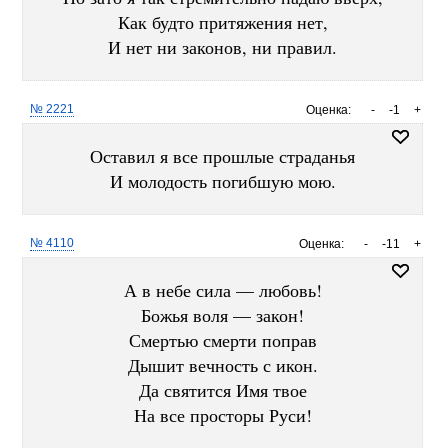
Как будто притяжения нет,
И нет ни законов, ни правил.
№ 2221
Оценка:
-
-1
+
Оставил я все прошлые страданья
И молодость погибшую мою.
№ 4110
Оценка:
-
-11
+
А в небе сила — любовь!
Божья воля — закон!
Смертью смерти поправ
Дышит вечность с икон.
Да святится Имя твое
На все просторы Руси!