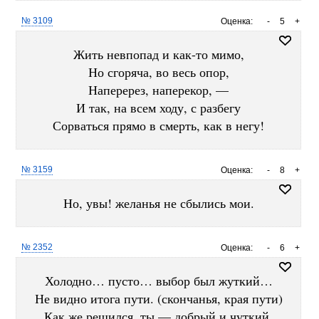
№ 3109
Оценка:
-
5
+
Жить невпопад и как-то мимо,
Но сгоряча, во весь опор,
Наперерез, наперекор, —
И так, на всем ходу, с разбегу
Сорваться прямо в смерть, как в негу!
№ 3159
Оценка:
-
8
+
Но, увы! желанья не сбылись мои.
№ 2352
Оценка:
-
6
+
Холодно… пусто… выбор был жуткий…
Не видно итога пути. (скончанья, края пути)
Как же решился, ты — добрый и чуткий,