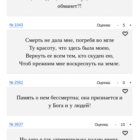
обманет?!
№ 1043
Оценка:
-
5
+
Смерть не дала мне, погребя во мгле
Ту красоту, что здесь была моею,
Вернуть ее всем тем, кто скуден ею,
Чтоб прежним мне воскреснуть на земле.
№ 2562
Оценка:
-
0
+
Память о нем бессмертна; она признается и
у Бога и у людей!
№ 3637
Оценка:
-
10
+
Но зато я так стремительно падаю вверх,