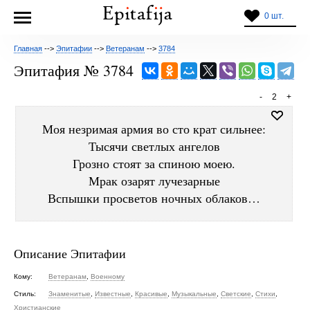
0 шт.
Главная
-->
Эпитафии
-->
Ветеранам
-->
3784
Эпитафия № 3784
-
2
+
Моя незримая армия во сто крат сильнее:
Тысячи светлых ангелов
Грозно стоят за спиною моею.
Мрак озарят лучезарные
Вспышки просветов ночных облаков…
Описание Эпитафии
Кому:
Ветеранам
,
Военному
Стиль:
Знаменитые
,
Известные
,
Красивые
,
Музыкальные
,
Светские
,
Стихи
,
Христианские