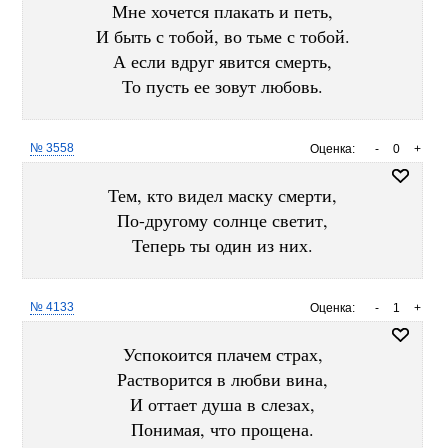
Мне хочется плакать и петь,
И быть с тобой, во тьме с тобой.
А если вдруг явится смерть,
То пусть ее зовут любовь.
№ 3558
Оценка:
-
0
+
Тем, кто видел маску смерти,
По-другому солнце светит,
Теперь ты один из них.
№ 4133
Оценка:
-
1
+
Успокоится плачем страх,
Растворится в любви вина,
И оттает душа в слезах,
Понимая, что прощена.