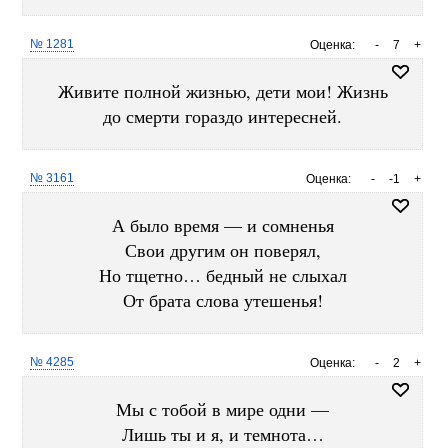
№ 1281
Оценка:
-
7
+
Живите полной жизнью, дети мои! Жизнь
до смерти гораздо интересней.
№ 3161
Оценка:
-
-1
+
А было время — и сомненья
Свои другим он поверял,
Но тщетно… бедный не слыхал
От брата слова утешенья!
№ 4285
Оценка:
-
2
+
Мы с тобой в мире одни —
Лишь ты и я, и темнота…