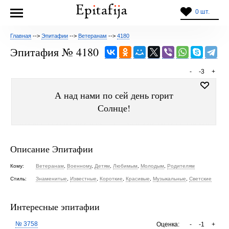
0 шт.
Главная
-->
Эпитафии
-->
Ветеранам
-->
4180
Эпитафия № 4180
-
-3
+
А над нами по сей день горит
Солнце!
Описание Эпитафии
Кому:
Ветеранам
,
Военному
,
Детям
,
Любимым
,
Молодым
,
Родителям
Стиль:
Знаменитые
,
Известные
,
Короткие
,
Красивые
,
Музыкальные
,
Светские
Интересные эпитафии
№ 3758
Оценка:
-
-1
+