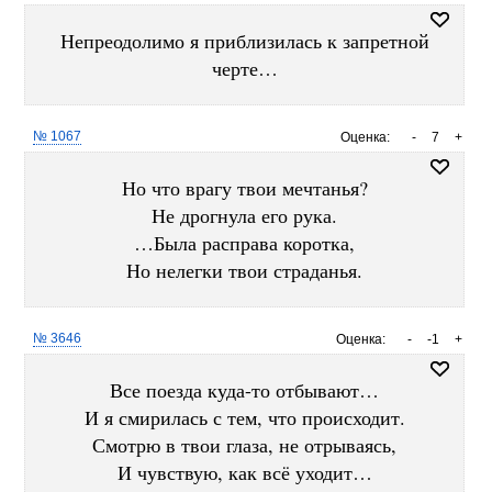
Непреодолимо я приблизилась к запретной
черте…
№ 1067
Оценка:
-
7
+
Но что врагу твои мечтанья?
Не дрогнула его рука.
…Была расправа коротка,
Но нелегки твои страданья.
№ 3646
Оценка:
-
-1
+
Все поезда куда-то отбывают…
И я смирилась с тем, что происходит.
Смотрю в твои глаза, не отрываясь,
И чувствую, как всё уходит…