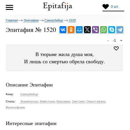
0 шт.
Главная
-->
Эпитафии
-->
Самоубийце
-->
1520
Эпитафия № 1520
-
-1
+
В тюрьме жила душа моя,
И лишь со смертью обрела свободу.
Описание Эпитафии
Кому:
Самоубийце
Стиль:
Знаменитые
,
Известные
,
Красивые
,
Светские
,
Смысл жизни
,
Философские
Интересные эпитафии