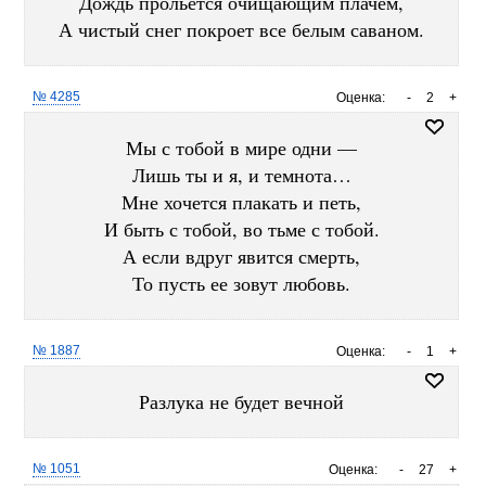
Дождь прольется очищающим плачем,
А чистый снег покроет все белым саваном.
№ 4285
Оценка:
-
2
+
Мы с тобой в мире одни —
Лишь ты и я, и темнота…
Мне хочется плакать и петь,
И быть с тобой, во тьме с тобой.
А если вдруг явится смерть,
То пусть ее зовут любовь.
№ 1887
Оценка:
-
1
+
Разлука не будет вечной
№ 1051
Оценка:
-
27
+