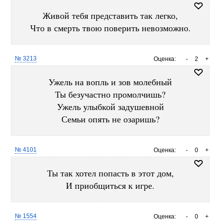
Живой тебя представить так легко,
Что в смерть твою поверить невозможно.
№ 3213
Оценка:
-
2
+
Ужель на вопль и зов молебный
Ты безучастно промолчишь?
Ужель улыбкой задушевной
Семьи опять не озаришь?
№ 4101
Оценка:
-
0
+
Ты так хотел попасть в этот дом,
И приобщиться к игре.
№ 1554
Оценка:
-
0
+