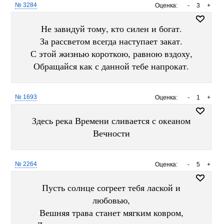
№ 3284
Оценка:
-
3
+
Не завидуй тому, кто силен и богат.
За рассветом всегда наступает закат.
С этой жизнью короткою, равною вздоху,
Обращайся как с данной тебе напрокат.
№ 1693
Оценка:
-
1
+
Здесь река Времени сливается с океаном
Вечности
№ 2264
Оценка:
-
5
+
Пусть солнце согреет тебя лаской и
любовью,
Вешняя трава станет мягким ковром,