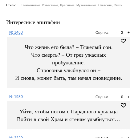
Стиль:
Знаменитые
,
Известные
,
Красивые
,
Музыкальные
,
Светские
,
Стихи
Интересные эпитафии
№ 1463
Оценка:
-
3
+
Что жизнь его была? – Тяжелый сон.
Что смерть? – От грез ужасных
пробуждение.
Спросонья улыбнулся он –
И снова, может быть, там начал сновидение.
№ 1980
Оценка:
-
0
+
Уйти, чтобы потом с Парадного крыльца
Войти в свой Храм и стенам улыбнуться…