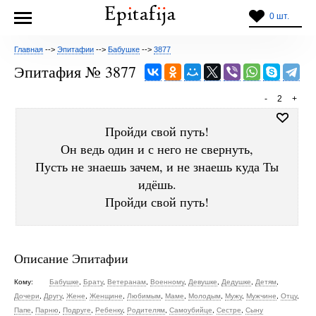
0 шт.
Главная
-->
Эпитафии
-->
Бабушке
-->
3877
Эпитафия № 3877
-
2
+
Пройди свой путь!
Он ведь один и с него не свернуть,
Пусть не знаешь зачем, и не знаешь куда Ты
идёшь.
Пройди свой путь!
Описание Эпитафии
Кому:
Бабушке
,
Брату
,
Ветеранам
,
Военному
,
Девушке
,
Дедушке
,
Детям
,
Дочери
,
Другу
,
Жене
,
Женщине
,
Любимым
,
Маме
,
Молодым
,
Мужу
,
Мужчине
,
Отцу
,
Папе
,
Парню
,
Подруге
,
Ребенку
,
Родителям
,
Самоубийце
,
Сестре
,
Сыну