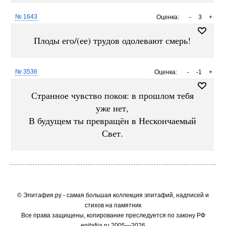
№ 1643
Оценка:
-
3
+
Плоды его/(ее) трудов одолевают смерь!
№ 3536
Оценка:
-
-1
+
Странное чувство покоя: в прошлом тебя
уже нет,
В будущем ты превращён в Нескончаемый
Свет.
© Эпитафия.ру - самая большая коллекция эпитафий, надписей и
стихов на памятник
Все права защищены, копирование преследуется по закону РФ
epitafija.ru 2005—2026