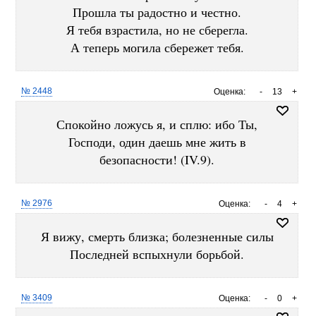
Прошла ты радостно и честно.
Я тебя взрастила, но не сберегла.
А теперь могила сбережет тебя.
№ 2448
Оценка:
-
13
+
Спокойно ложусь я, и сплю: ибо Ты,
Господи, один даешь мне жить в
безопасности! (IV.9).
№ 2976
Оценка:
-
4
+
Я вижу, смерть близка; болезненные силы
Последней вспыхнули борьбой.
№ 3409
Оценка:
-
0
+