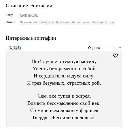
Описание Эпитафии
Кому:
Самоубийце
Стиль:
Знаменитые
,
Известные
,
Красивые
,
Музыкальные
,
Светские
,
Стихи
Интересные эпитафии
№ 3148
Оценка:
-
-1
+
Нет! лучше в темную могилу
Унесть безвременно с собой
И сердца пыл, и духа силу,
И грез безумных, страстных рой,
Чем, всё тупея и жирея,
Влачить бессмысленно свой век,
С смиреньем ложным фарисея
Твердя: «Бессилен человек».