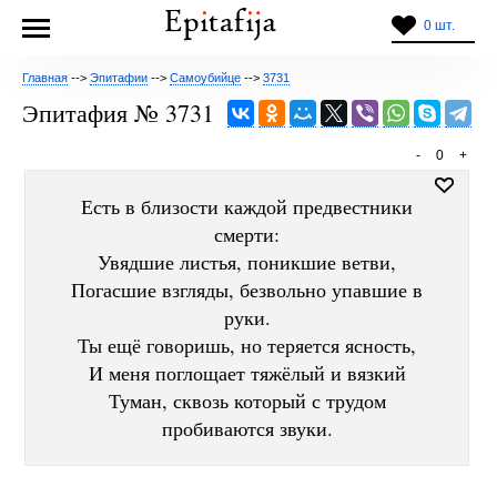
0 шт.
Главная
-->
Эпитафии
-->
Самоубийце
-->
3731
Эпитафия № 3731
-
0
+
Есть в близости каждой предвестники
смерти:
Увядшие листья, поникшие ветви,
Погасшие взгляды, безвольно упавшие в
руки.
Ты ещё говоришь, но теряется ясность,
И меня поглощает тяжёлый и вязкий
Туман, сквозь который с трудом
пробиваются звуки.