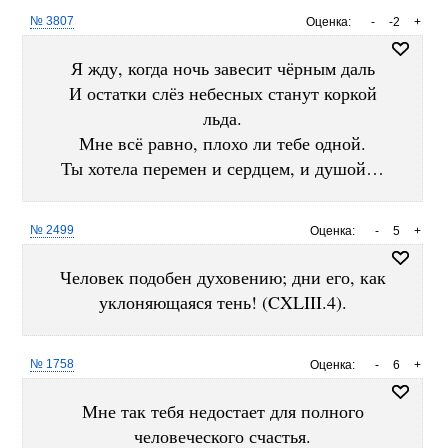
№ 3807
Оценка:
-
-2
+
Я жду, когда ночь завесит чёрным даль
И остатки слёз небесных станут коркой
льда.
Мне всё равно, плохо ли тебе одной.
Ты хотела перемен и сердцем, и душой…
№ 2499
Оценка:
-
5
+
Человек подобен духовению; дни его, как
уклоняющаяся тень! (CXLIII.4).
№ 1758
Оценка:
-
6
+
Мне так тебя недостает для полного
человеческого счастья.