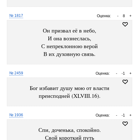
№ 1817
Оценка:
-
8
+
Он призвал её в небо,
И она вознеслась,
С непреклонною верой
В их духовную связь.
№ 2459
Оценка:
-
-1
+
Бог избавит душу мою от власти
преисподней (XLVIII.16).
№ 1936
Оценка:
-
-1
+
Спи, доченька, спокойно.
Свой короткий путь