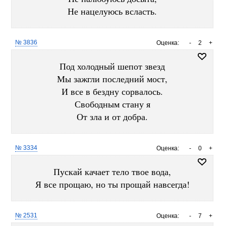
Не нацелуюсь всласть.
№ 3836
Оценка:
-
2
+
Под холодный шепот звезд
Мы зажгли последний мост,
И все в бездну сорвалось.
Свободным стану я
От зла и от добра.
№ 3334
Оценка:
-
0
+
Пускай качает тело твое вода,
Я все прощаю, но ты прощай навсегда!
№ 2531
Оценка:
-
7
+