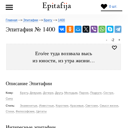
0 шт.
Главная
-->
Эпитафии
-->
Брату
-->
1400
Эпитафия № 1400
-
-2
+
Его/ее туда воззвала высь
из юности, из утра жизни…
Описание Эпитафии
Кому:
Брату
,
Девушке
,
Дочери
,
Другу
,
Молодым
,
Парню
,
Подруге
,
Сестре
,
Сыну
Стиль:
Знаменитые
,
Известные
,
Короткие
,
Красивые
,
Светские
,
Смысл жизни
,
Стихи
,
Философские
,
Цитаты
Интересные эпитафии