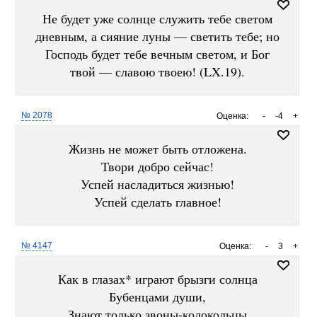
Не будет уже солнце служить тебе светом
дневным, а сияние луны — светить тебе; но
Господь будет тебе вечным светом, и Бог
твой — славою твоею! (LX.19).
№ 2078
Оценка:
-
-4
+
Жизнь не может быть отложена.
Твори добро сейчас!
Успей насладиться жизнью!
Успей сделать главное!
№ 4147
Оценка:
-
3
+
Как в глазах* играют брызги солнца
Бубенцами души,
Знают только звоны-колокольцы