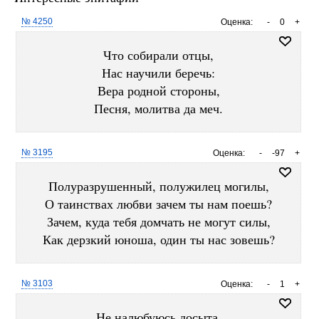
№ 4250
Оценка:
-
0
+
Что собирали отцы,
Нас научили беречь:
Вера родной стороны,
Песня, молитва да меч.
№ 3195
Оценка:
-
-97
+
Полуразрушенный, полужилец могилы,
О таинствах любви зачем ты нам поешь?
Зачем, куда тебя домчать не могут силы,
Как дерзкий юноша, один ты нас зовешь?
№ 3103
Оценка:
-
1
+
Не налюбуюсь досыта,