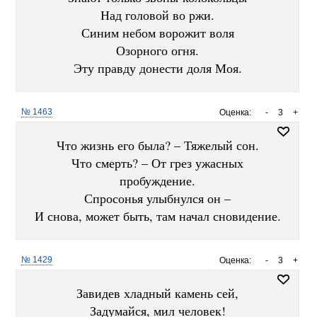
Над головой во ржи.
Синим небом ворожит воля
Озорного огня.
Эту правду донести доля Моя.
№ 1463
Оценка:
-
3
+
Что жизнь его была? – Тяжелый сон.
Что смерть? – От грез ужасных
пробуждение.
Спросонья улыбнулся он –
И снова, может быть, там начал сновидение.
№ 1429
Оценка:
-
3
+
Завидев хладный камень сей,
Задумайся, мил человек!