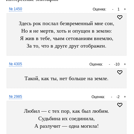
№ 1450
Оценка:
-
1
+
Здесь рок послал безвременный мне сон,
Но я не мертв, хоть и опущен в землю:
Я жив в тебе, чьим сетованиям внемлю,
За то, что в друге друг отображен.
№ 4305
Оценка:
-
-10
+
Такой, как ты, нет больше на земле.
№ 2985
Оценка:
-
-2
+
Любил — с тех пор, как был любим.
Судьбина их соединила,
А разлучит — одна могила!