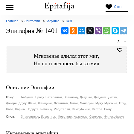
0 шт.
Главная
-->
Эпитафии
-->
Бабушке
-->
1401
Эпитафия № 1401
-
-3
+
Мгновенье длился этот миг,
Но он и вечность бы затмил
Описание Эпитафии
Кому:
Бабушке
,
Брату
,
Ветеранам
,
Военному
,
Девушке
,
Дедушке
,
Детям
,
Дочери
,
Другу
,
Жене
,
Женщине
,
Любимым
,
Маме
,
Молодым
,
Мужу
,
Мужчине
,
Отцу
,
Папе
,
Парню
,
Подруге
,
Ребенку
,
Родителям
,
Самоубийце
,
Сестре
,
Сыну
Стиль:
Знаменитые
,
Известные
,
Короткие
,
Красивые
,
Светские
,
Философские
Интересные эпитафии