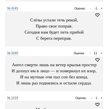
№ 4143
Оценка:
-
-1
+
Слёзы устали течь рекой,
Право свое поправ.
Сегодня нам будет петь прибой
С берега переправ.
№ 3245
Оценка:
-
11
+
Ангел смерти лишь на ветер крылья простер
И дохнул им в лицо — и померкнул их взор,
И на мутные очи пал сон без конца,
И лишь раз поднялись и остыли сердца.
№ 1419
Оценка:
-
1
+