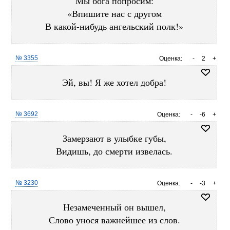
Мы бога попросим:
«Впишите нас с другом
В какой-нибудь ангельский полк!»
№ 3355
Оценка:
-
2
+
Эй, вы! Я же хотел добра!
№ 3692
Оценка:
-
-6
+
Замерзают в улыбке губы,
Видишь, до смерти извелась.
№ 3230
Оценка:
-
-3
+
Незамеченный он вышел,
Слово унося важнейшее из слов.