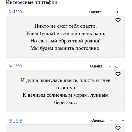
Интересные эпитафии
№ 1800
Оценка:
-
18
+
Никто не смог тебя спасти,
Ушел (ушла) из жизни очень рано,
Но светлый образ твой родной
Мы будем помнить постоянно.
№ 3560
Оценка:
-
-1
+
И душа рванулась ввысь, злость и гнев
отринув
К вечным солнечным морям, лунным
берегам…
№ 3439
Оценка:
-
4
+