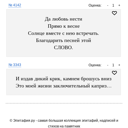
№ 4142
Оценка:
-
1
+
Да любовь нести
Прямо к весне
Солнце вместе с нею встречать.
Благодарить песней этой
СЛОВО.
№ 3343
Оценка:
-
1
+
И издав дикий крик, камнем брошусь вниз
Это моей жизни заключительный каприз…
© Эпитафия.ру - самая большая коллекция эпитафий, надписей и
стихов на памятник