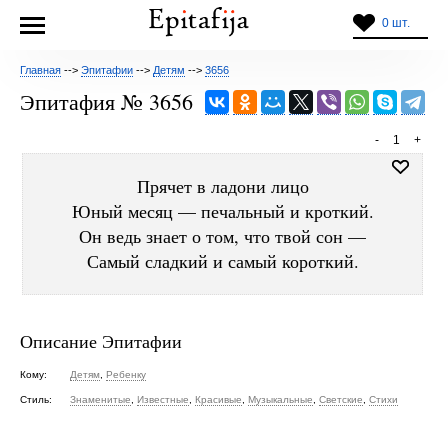
0 шт.
Главная
-->
Эпитафии
-->
Детям
-->
3656
Эпитафия № 3656
-
1
+
Прячет в ладони лицо
Юный месяц — печальный и кроткий.
Он ведь знает о том, что твой сон —
Самый сладкий и самый короткий.
Описание Эпитафии
Кому:
Детям
,
Ребенку
Стиль:
Знаменитые
,
Известные
,
Красивые
,
Музыкальные
,
Светские
,
Стихи