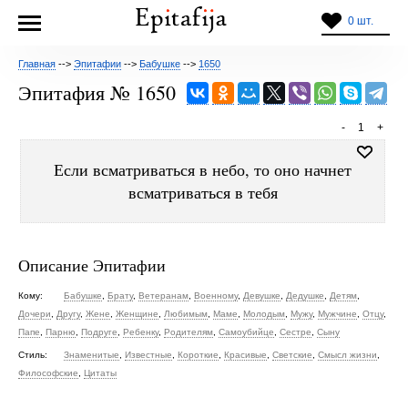
0 шт.
Главная
-->
Эпитафии
-->
Бабушке
-->
1650
Эпитафия № 1650
-
1
+
Если всматриваться в небо, то оно начнет
всматриваться в тебя
Описание Эпитафии
Кому:
Бабушке
,
Брату
,
Ветеранам
,
Военному
,
Девушке
,
Дедушке
,
Детям
,
Дочери
,
Другу
,
Жене
,
Женщине
,
Любимым
,
Маме
,
Молодым
,
Мужу
,
Мужчине
,
Отцу
,
Папе
,
Парню
,
Подруге
,
Ребенку
,
Родителям
,
Самоубийце
,
Сестре
,
Сыну
Стиль:
Знаменитые
,
Известные
,
Короткие
,
Красивые
,
Светские
,
Смысл жизни
,
Философские
,
Цитаты