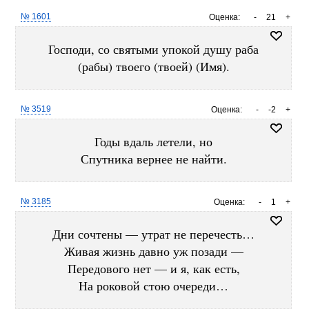
№ 1601
Оценка:
-
21
+
Господи, со святыми упокой душу раба
(рабы) твоего (твоей) (Имя).
№ 3519
Оценка:
-
-2
+
Годы вдаль летели, но
Спутника вернее не найти.
№ 3185
Оценка:
-
1
+
Дни сочтены — утрат не перечесть…
Живая жизнь давно уж позади —
Передового нет — и я, как есть,
На роковой стою очереди…