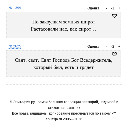
№ 1399
Оценка:
-
-1
+
По закоулкам земных широт
Растасовали нас, как сирот…
№ 2625
Оценка:
-
-2
+
Свят, свят, Свят Господь Бог Вседержитель,
который был, есть и грядет
© Эпитафия.ру - самая большая коллекция эпитафий, надписей и
стихов на памятник
Все права защищены, копирование преследуется по закону РФ
epitafija.ru 2005—2026