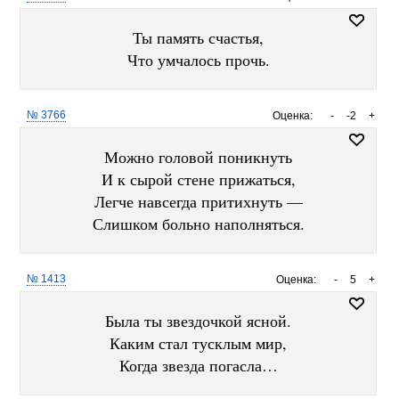
Ты память счастья,
Что умчалось прочь.
№ 3766
Оценка:
-
-2
+
Можно головой поникнуть
И к сырой стене прижаться,
Легче навсегда притихнуть —
Слишком больно наполняться.
№ 1413
Оценка:
-
5
+
Была ты звездочкой ясной.
Каким стал тусклым мир,
Когда звезда погасла…