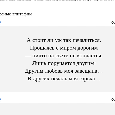
есные эпитафии
9
Оц
А стоит ли уж так печалиться,
Прощаясь с миром дорогим
— ничто на свете не кончается,
Лишь поручается другим!
Другим любовь моя завещана…
В других печаль моя горька…
6
Оц