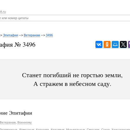
A.ru
->
Эпитафии
-->
Ветеранам
-->
3496
афия № 3496
Станет погибший не горстью земли,
А стражем в небесном саду.
ние Эпитафии
Ветеранам
,
Военному
Знаменитые
,
Известные
,
Короткие
,
Красивые
,
Музыкальные
,
Светские
,
Стихи
,
Христиански