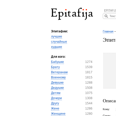
EPITAFIJ
Эпитафии:
Главная
-
лучшие
Эпит
случайные
худшие
Для кого:
Бабушке
1274
Брату
1539
Ветеранам
1817
Военному
1815
Девушке
1288
Дедушке
1508
Детям
1075
Дочери
1308
Описа
Другу
1544
Жене
1286
Кому:
Женщине
1280
Стиль: