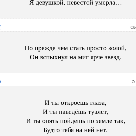
Я девушкой, невестой умерла…
7
Оц
Но прежде чем стать просто золой,
Он вспыхнул на миг ярче звезд.
5
Оц
И ты откроешь глаза,
И ты наведёшь туалет,
И ты опять пойдешь по земле так,
Будто тебя на ней нет.