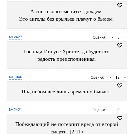
А снег скоро сменится дождем.
Это ангелы без крыльев плачут о былом.
№ 2427
Оценка:
-
3
+
Господи Иисусе Христе, да будет его
радость преисполненная.
№ 1846
Оценка:
-
12
+
Под небом все лишь временно бывает.
№ 2421
Оценка:
-
0
+
Побеждающий не потерпит вреда от второй
смерти. (2,11)