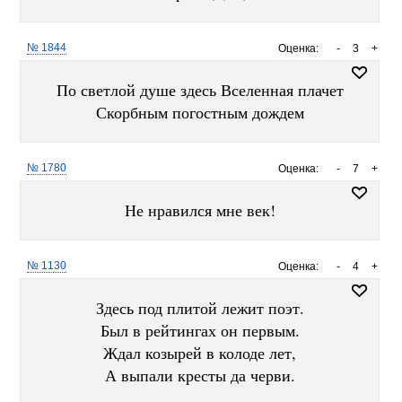
№ 1844
Оценка:
-
3
+
По светлой душе здесь Вселенная плачет
Скорбным погостным дождем
№ 1780
Оценка:
-
7
+
Не нравился мне век!
№ 1130
Оценка:
-
4
+
Здесь под плитой лежит поэт.
Был в рейтингах он первым.
Ждал козырей в колоде лет,
А выпали кресты да черви.