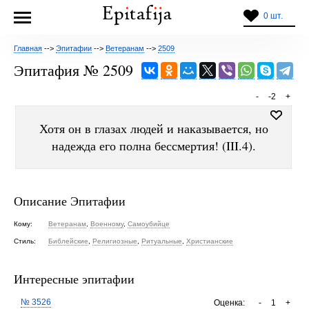
0 шт.
Главная
-->
Эпитафии
-->
Ветеранам
-->
2509
Эпитафия № 2509
-
-2
+
Хотя он в глазах людей и наказывается, но
надежда его полна бессмертия! (III.4).
Описание Эпитафии
Кому:
Ветеранам
,
Военному
,
Самоубийце
Стиль:
Библейские
,
Религиозные
,
Ритуальные
,
Христианские
Интересные эпитафии
№ 3526
Оценка:
-
1
+