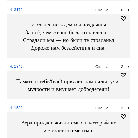
№ 3173
Оценка:
-
0
+
И от нее не ждем мы воздаянья
За всё, чем жизнь была отравлена…
Страдали мы — но были те страданья
Дороже нам бездействия и сна.
№ 1841
Оценка:
-
2
+
Память о тебе/(вас) придает нам силы, учит
мудрости и внушает добродетели!
№ 1532
Оценка:
-
3
+
Вера придает жизни смысл, который не
исчезает со смертью.