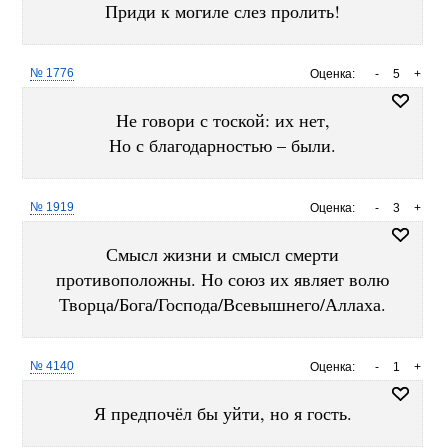
Приди к могиле слез пролить!
№ 1776
Оценка:
-
5
+
Не говори с тоской: их нет,
Но с благодарностью – были.
№ 1919
Оценка:
-
3
+
Смысл жизни и смысл смерти
противоположны. Но союз их являет волю
Творца/Бога/Господа/Всевышнего/Аллаха.
№ 4140
Оценка:
-
1
+
Я предпочёл бы уйти, но я гость.