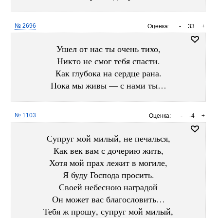
№ 2696
Оценка:
-
33
+
Ушел от нас ты очень тихо,
Никто не смог тебя спасти.
Как глубока на сердце рана.
Пока мы живы — с нами ты…
№ 1103
Оценка:
-
-4
+
Супруг мой милый, не печалься,
Как век вам с дочерию жить,
Хотя мой прах лежит в могиле,
Я буду Господа просить.
Своей небесною наградой
Он может вас благословить…
Тебя ж прошу, супруг мой милый,