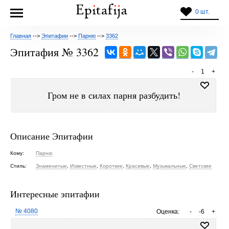
0 шт.
Главная
-->
Эпитафии
-->
Парню
-->
3362
Эпитафия № 3362
-
1
+
Гром не в силах парня разбудить!
Описание Эпитафии
Кому:
Парню
Стиль:
Знаменитые
,
Известные
,
Короткие
,
Красивые
,
Музыкальные
,
Светские
Интересные эпитафии
№ 4080
Оценка:
-
-6
+