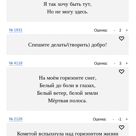
Я так хочу быть тут,
Но не могу здесь.
№ 1931
Оценка:
-
2
+
Спешите делать/(творить) добро!
№ 4118
Оценка:
-
3
+
На моём горизонте снег,
Белый до боли в глазах,
Белый ветер, белой земли
Мёртвая полоса.
№ 2126
Оценка:
-
-1
+
Кометой вспыхнула над горизонтом жизни