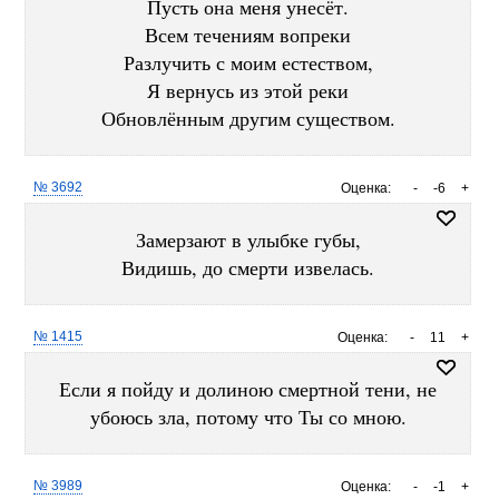
Пусть она меня унесёт.
Всем течениям вопреки
Разлучить с моим естеством,
Я вернусь из этой реки
Обновлённым другим существом.
№ 3692
Оценка:
-
-6
+
Замерзают в улыбке губы,
Видишь, до смерти извелась.
№ 1415
Оценка:
-
11
+
Если я пойду и долиною смертной тени, не
убоюсь зла, потому что Ты со мною.
№ 3989
Оценка:
-
-1
+