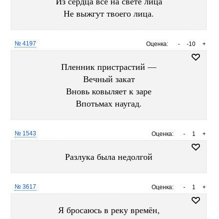
Из сердца все на свете лица
Не выжгут твоего лица.
№ 4197
Оценка:
-
-10
+
Пленник пристрастий —
Вечный закат
Вновь ковыляет к заре
Впотьмах наугад.
№ 1543
Оценка:
-
1
+
Разлука была недолгой
№ 3617
Оценка:
-
1
+
Я бросаюсь в реку времён,