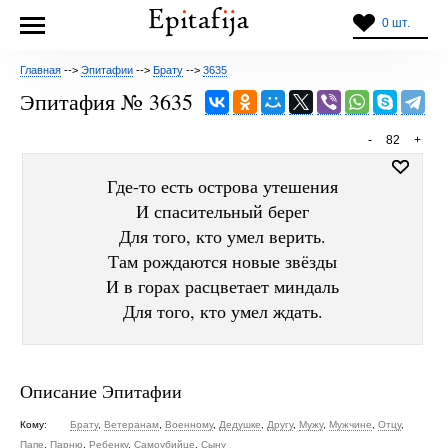
0 шт.
Главная
-->
Эпитафии
-->
Брату
-->
3635
Эпитафия № 3635
-
82
+
Где-то есть острова утешения
И спасительный берег
Для того, кто умел верить.
Там рождаются новые звёзды
И в горах расцветает миндаль
Для того, кто умел ждать.
Описание Эпитафии
Кому:
Брату
,
Ветеранам
,
Военному
,
Дедушке
,
Другу
,
Мужу
,
Мужчине
,
Отцу
,
Папе
,
Парню
,
Ребенку
,
Самоубийце
,
Сыну