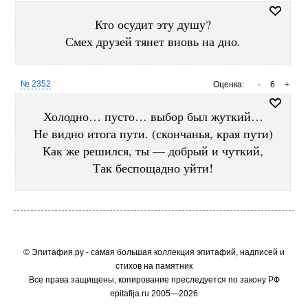
Кто осудит эту душу?
Смех друзей тянет вновь на дно.
№ 2352
Оценка:
-
6
+
Холодно… пусто… выбор был жуткий…
Не видно итога пути. (скончанья, края пути)
Как же решился, ты — добрый и чуткий,
Так беспощадно уйти!
© Эпитафия.ру - самая большая коллекция эпитафий, надписей и
стихов на памятник
Все права защищены, копирование преследуется по закону РФ
epitafija.ru 2005—2026