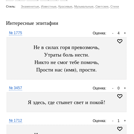
Стиль:
Знаменитые
,
Известные
,
Красивые
,
Музыкальные
,
Светские
,
Стихи
Интересные эпитафии
№ 1775
Оценка:
-
4
+
Не в силах горя превозмочь,
Утраты боль нести.
Никто не смог тебе помочь,
Прости нас (имя), прости.
№ 3457
Оценка:
-
0
+
Я здесь, где стынет свет и покой!
№ 1712
Оценка:
-
1
+