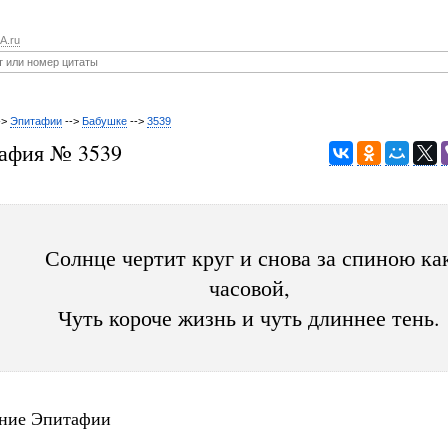
A.ru
->
Эпитафии
-->
Бабушке
-->
3539
афия № 3539
Солнце чертит круг и снова за спиною ка
часовой,
Чуть короче жизнь и чуть длиннее тень.
ние Эпитафии