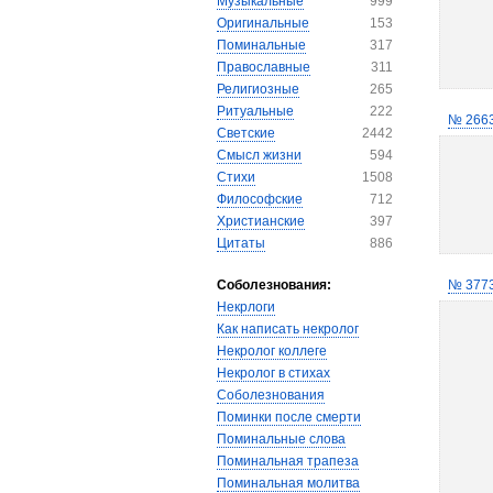
Музыкальные
999
Оригинальные
153
Поминальные
317
Православные
311
Религиозные
265
Ритуальные
222
№ 266
Светские
2442
Смысл жизни
594
Стихи
1508
Философские
712
Христианские
397
Цитаты
886
Соболезнования:
№ 377
Некрлоги
Как написать некролог
Некролог коллеге
Некролог в стихах
Соболезнования
Поминки после смерти
Поминальные слова
Поминальная трапеза
Поминальная молитва