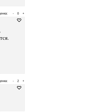
енка:
-
0
+
,
тся.
енка:
-
2
+