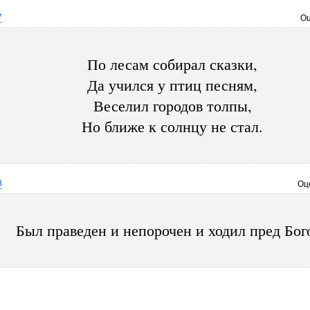
7
Оц
По лесам собирал сказки,
Да учился у птиц песням,
Веселил городов толпы,
Но ближе к солнцу не стал.
3
Оц
Был праведен и непорочен и ходил пред Бог