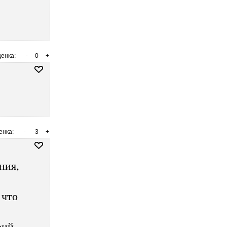
енка:
-
0
+
енка:
-
-3
+
ния,
 что
рий