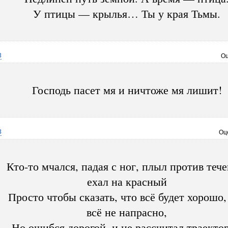
У птицы — крылья… Ты у края Тьмы.
3
Оц
Господь пасет мя и ничтоже мя лишит!
3
Оц
Кто-то мчался, падая с ног, плыл против тече
ехал на красный
Просто чтобы сказать, что всё будет хорошо,
всё не напрасно,
Но ошибся дорогой, и не рассчитал траекто