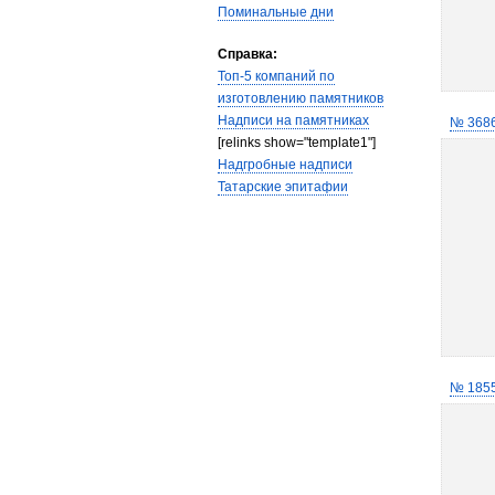
Поминальные дни
Справка:
Топ-5 компаний по
изготовлению памятников
Надписи на памятниках
№ 368
[relinks show="template1"]
Надгробные надписи
Татарские эпитафии
№ 185