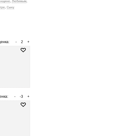
нщине
,
Любимым
,
тре
,
Сыну
енка:
-
2
+
енка:
-
-3
+
.