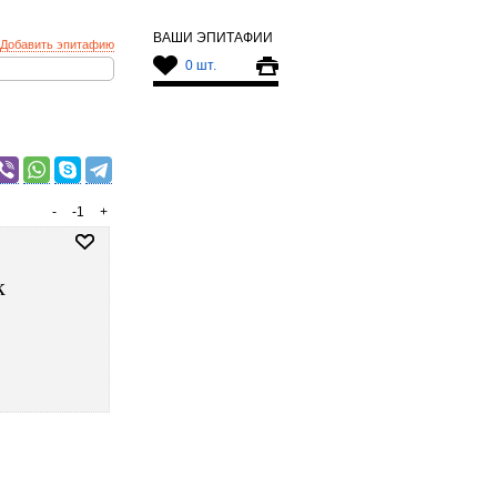
ВАШИ ЭПИТАФИИ
Добавить эпитафию
0 шт.
-
-1
+
к