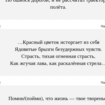
полёта.
6
Оц
…Красный цветок исторгает из себя
Ядовитые брызги безудержных чувств.
Страсть, тихая огненная страсть,
Как жгучая лава, как раскалённая стрела
5
Оц
Помни/(пойми), что жизнь — твое творень