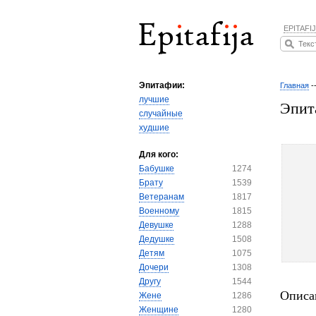
EPITAFIJ
Эпитафии:
Главная
-
лучшие
Эпит
случайные
худшие
Для кого:
Бабушке
1274
Брату
1539
Ветеранам
1817
Военному
1815
Девушке
1288
Дедушке
1508
Детям
1075
Дочери
1308
Другу
1544
Описа
Жене
1286
Женщине
1280