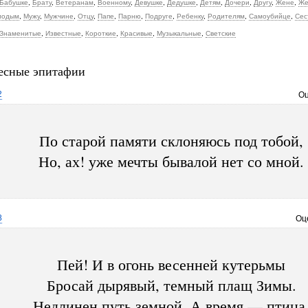
Бабушке
,
Брату
,
Ветеранам
,
Военному
,
Девушке
,
Дедушке
,
Детям
,
Дочери
,
Другу
,
Жене
,
Же
лодым
,
Мужу
,
Мужчине
,
Отцу
,
Папе
,
Парню
,
Подруге
,
Ребенку
,
Родителям
,
Самоубийце
,
Сес
Знаменитые
,
Известные
,
Короткие
,
Красивые
,
Музыкальные
,
Светские
есные эпитафии
2
Оц
По старой памяти склоняюсь под тобой,
Но, ах! уже мечты бывалой нет со мной.
8
Оц
Пей! И в огонь весенней кутерьмы
Бросай дырявый, темный плащ Зимы.
Недлинен путь земной. А время — птица