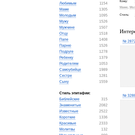
Кому:
Любимым
1154
Маме
,
Мо
Маме
1305
Стиль:
Молодым
1095
Мужу
1526
Мужчине
1507
Интер
Отцу
1518
Папе
1408
№ 287
Парню
1526
Подруге
1278
Ребенку
1379
Родителям
1053
Самоубийце
1989
Сестре
1281
Сыну
1559
Стиль эпитафии:
№ 328
Библейские
315
Знаменитые
2082
Известные
2522
Короткие
1336
Красивые
2333
Молитвы
132