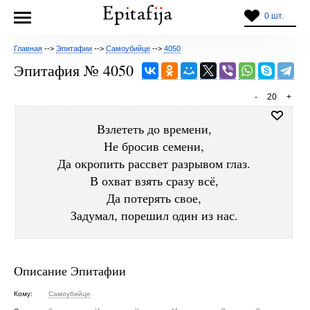
0 шт.
Главная
-->
Эпитафии
-->
Самоубийце
-->
4050
Эпитафия № 4050
-
20
+
Взлететь до времени,
Не бросив семени,
Да окропить рассвет разрывом глаз.
В охват взять сразу всё,
Да потерять свое,
Задумал, порешил один из нас.
Описание Эпитафии
Кому:
Самоубийце