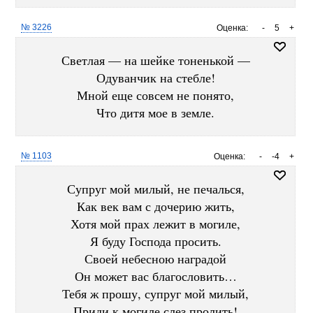
№ 3226
Оценка:
-
5
+
Светлая — на шейке тоненькой —
Одуванчик на стебле!
Мной еще совсем не понято,
Что дитя мое в земле.
№ 1103
Оценка:
-
-4
+
Супруг мой милый, не печалься,
Как век вам с дочерию жить,
Хотя мой прах лежит в могиле,
Я буду Господа просить.
Своей небесною наградой
Он может вас благословить…
Тебя ж прошу, супруг мой милый,
Приди к могиле слез пролить!