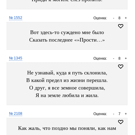
№ 1552
Оценка:
-
8
+
Вот здесь-то суждено мне было
Сказать последнее «»Прости…»
№ 1345
Оценка:
-
8
+
Не узнавай, куда я путь склонила,
В какой предел из жизни перешла.
О друг, я все земное совершила,
Я на земле любила и жила.
№ 2108
Оценка:
-
7
+
Как жаль, что поздно мы поняли, как нам