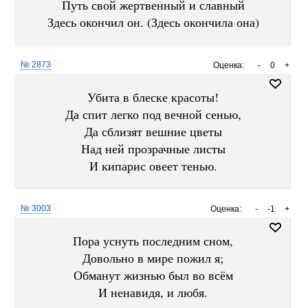
Путь свой жертвенный и славный
Здесь окончил он. (Здесь окончила она)
№ 2873
Оценка:
-
0
+
Убита в блеске красоты!
Да спит легко под вечной сенью,
Да сблизят вешние цветы
Над ней прозрачные листы
И кипарис овеет тенью.
№ 3003
Оценка:
-
-1
+
Пора уснуть последним сном,
Довольно в мире пожил я;
Обманут жизнью был во всём
И ненавидя, и любя.