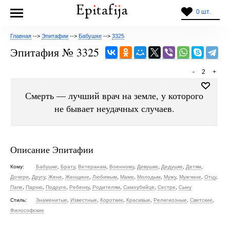
0 шт.
Главная
-->
Эпитафии
-->
Бабушке
-->
3325
Эпитафия № 3325
-
2
+
Смерть — лучший врач на земле, у которого
не бывает неудачных случаев.
Описание Эпитафии
Кому:
Бабушке
,
Брату
,
Ветеранам
,
Военному
,
Девушке
,
Дедушке
,
Детям
,
Дочери
,
Другу
,
Жене
,
Женщине
,
Любимым
,
Маме
,
Молодым
,
Мужу
,
Мужчине
,
Отцу
,
Папе
,
Парню
,
Подруге
,
Ребенку
,
Родителям
,
Самоубийце
,
Сестре
,
Сыну
Стиль:
Знаменитые
,
Известные
,
Короткие
,
Красивые
,
Религиозные
,
Светские
,
Философские