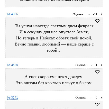
№ 4386
Оценка:
-
-11
+
Ты уснул навсегда светлым днем февраля
И в секунду для нас опустела Земля,
Но теперь в Небесах обретя свой покой,
Вечно помни, любимый — наше сердце с
тобой…
№ 3526
Оценка:
-
1
+
А снег скоро сменится дождем.
Это ангелы без крыльев плачут о былом.
№ 3141
Оценка:
-
0
+