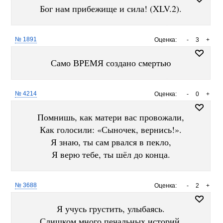
Бог нам прибежище и сила! (XLV.2).
№ 1891
Оценка:
-
3
+
Само ВРЕМЯ создано смертью
№ 4214
Оценка:
-
0
+
Помнишь, как матери вас провожали,
Как голосили: «Сыночек, вернись!».
Я знаю, ты сам рвался в пекло,
Я верю тебе, ты шёл до конца.
№ 3688
Оценка:
-
2
+
Я учусь грустить, улыбаясь.
Слишком много печальных историй.