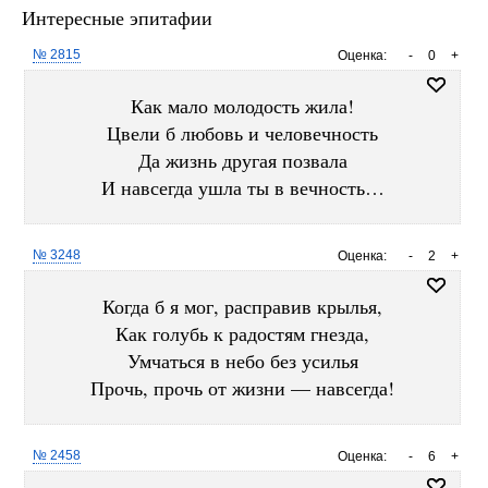
Интересные эпитафии
№ 2815
Оценка:
-
0
+
Как мало молодость жила!
Цвели б любовь и человечность
Да жизнь другая позвала
И навсегда ушла ты в вечность…
№ 3248
Оценка:
-
2
+
Когда б я мог, расправив крылья,
Как голубь к радостям гнезда,
Умчаться в небо без усилья
Прочь, прочь от жизни — навсегда!
№ 2458
Оценка:
-
6
+