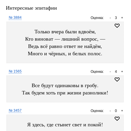
Интересные эпитафии
№ 3884
Оценка:
-
3
+
Только вчера были вдвоём,
Кто виноват — лишний вопрос, —
Ведь всё равно ответ не найдём,
Много и чёрных, и белых полос.
№ 1565
Оценка:
-
4
+
Все будут одинаковы в гробу.
Так будем хоть при жизни разнолики!
№ 3457
Оценка:
-
0
+
Я здесь, где стынет свет и покой!