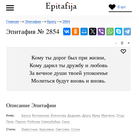
0 шт.
Главная
-->
Эпитафии
-->
Брату
-->
2854
Эпитафия № 2854
-
0
+
Кому ты дорог был при жизни,
Кому дарил ты дружбу и любовь
За вечное души твоей упокоенье
Молиться будут вновь и вновь.
Описание Эпитафии
Кому:
Брату
,
Ветеранам
,
Военному
,
Дедушке
,
Другу
,
Мужу
,
Мужчине
,
Отцу
,
Папе
,
Парню
,
Ребенку
,
Самоубийце
,
Сыну
Стиль:
Известные
,
Красивые
,
Светские
,
Стихи