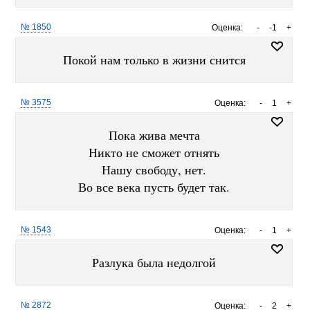
№ 1850
Оценка:
-
-1
+
Покой нам только в жизни снится
№ 3575
Оценка:
-
1
+
Пока жива мечта
Никто не сможет отнять
Нашу свободу, нет.
Во все века пусть будет так.
№ 1543
Оценка:
-
1
+
Разлука была недолгой
№ 2872
Оценка:
-
2
+