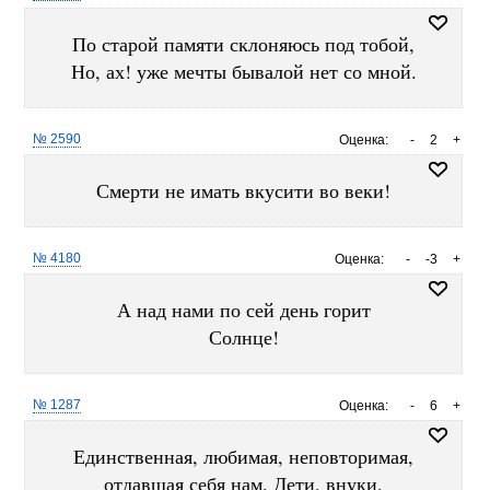
По старой памяти склоняюсь под тобой,
Но, ах! уже мечты бывалой нет со мной.
№ 2590
Оценка:
-
2
+
Смерти не имать вкусити во веки!
№ 4180
Оценка:
-
-3
+
А над нами по сей день горит
Солнце!
№ 1287
Оценка:
-
6
+
Единственная, любимая, неповторимая,
отдавшая себя нам. Дети, внуки.