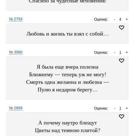
Спасибо за чудесные мгновения!
№ 2793
Оценка:
-
4
+
Любовь и жизнь ты взял с собой…
№ 3080
Оценка:
-
1
+
Я была еще вчера полезна
Ближнему — теперь уж не могу!
Смерть одна желанна и любезна —
Пулю я недаром берегу…
№ 2889
Оценка:
-
1
+
А почему наутро блещут
Цветы над темною плитой?