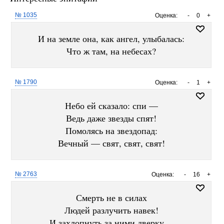
№ 1035
Оценка:
-
0
+
И на земле она, как ангел, улыбалась:
Что ж там, на небесах?
№ 1790
Оценка:
-
1
+
Небо ей сказало: спи —
Ведь даже звезды спят!
Помолясь на звездопад:
Вечный — свят, свят, свят!
№ 2763
Оценка:
-
16
+
Смерть не в силах
Людей разлучить навек!
И захлопнуть за ними дверку…