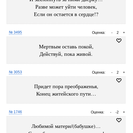
Разве может уйти человек,
Если он остается в сердце!?
№ 3495
Оценка:
-
2
+
Мертвым оставь покой,
Действуй, пока живой.
№ 3053
Оценка:
-
2
+
Придет пора преображенья,
Конец житейского пути…
№ 1746
Оценка:
-
-2
+
Любимой матери/(бабушке)…