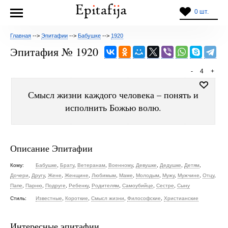
0 шт.
Главная
-->
Эпитафии
-->
Бабушке
-->
1920
Эпитафия № 1920
-
4
+
Смысл жизни каждого человека – понять и
исполнить Божью волю.
Описание Эпитафии
Кому:
Бабушке
,
Брату
,
Ветеранам
,
Военному
,
Девушке
,
Дедушке
,
Детям
,
Дочери
,
Другу
,
Жене
,
Женщине
,
Любимым
,
Маме
,
Молодым
,
Мужу
,
Мужчине
,
Отцу
,
Папе
,
Парню
,
Подруге
,
Ребенку
,
Родителям
,
Самоубийце
,
Сестре
,
Сыну
Стиль:
Известные
,
Короткие
,
Смысл жизни
,
Философские
,
Христианские
Интересные эпитафии