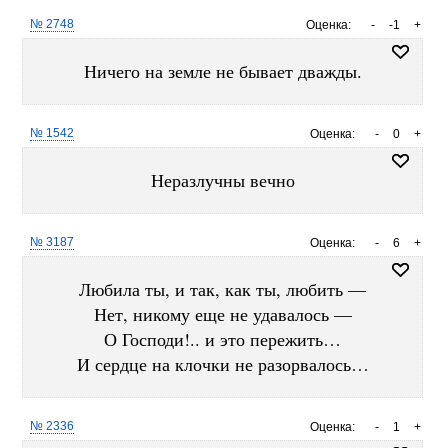
№ 2748
Оценка:
-
-1
+
Ничего на земле не бывает дважды.
№ 1542
Оценка:
-
0
+
Неразлучны вечно
№ 3187
Оценка:
-
6
+
Любила ты, и так, как ты, любить —
Нет, никому еще не удавалось —
О Господи!.. и это пережить…
И сердце на клочки не разорвалось…
№ 2336
Оценка:
-
1
+