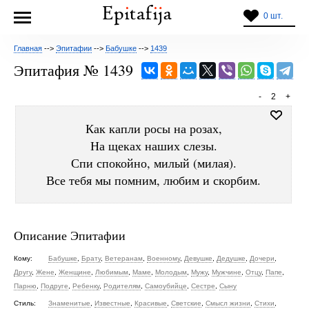
0 шт.
Главная
-->
Эпитафии
-->
Бабушке
-->
1439
Эпитафия № 1439
-
2
+
Как капли росы на розах,
На щеках наших слезы.
Спи спокойно, милый (милая).
Все тебя мы помним, любим и скорбим.
Описание Эпитафии
Кому:
Бабушке
,
Брату
,
Ветеранам
,
Военному
,
Девушке
,
Дедушке
,
Дочери
,
Другу
,
Жене
,
Женщине
,
Любимым
,
Маме
,
Молодым
,
Мужу
,
Мужчине
,
Отцу
,
Папе
,
Парню
,
Подруге
,
Ребенку
,
Родителям
,
Самоубийце
,
Сестре
,
Сыну
Стиль:
Знаменитые
,
Известные
,
Красивые
,
Светские
,
Смысл жизни
,
Стихи
,