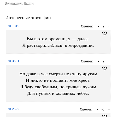
Философские
,
Цитаты
Интересные эпитафии
№ 1319
Оценка:
-
9
+
Вы в этом времени, я — далее.
Я растворился(лась) в мироздании.
№ 3531
Оценка:
-
2
+
Но даже в час смерти не стану другим
И никто не поставит мне крест.
Я буду свободным, но трижды чужим
Для пустых и холодных небес.
№ 2599
Оценка:
-
-5
+