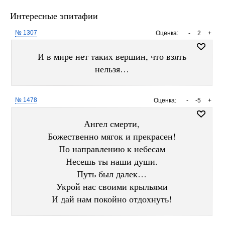
Интересные эпитафии
№ 1307
Оценка:
-
2
+
И в мире нет таких вершин, что взять
нельзя…
№ 1478
Оценка:
-
-5
+
Ангел смерти,
Божественно мягок и прекрасен!
По направлению к небесам
Несешь ты наши души.
Путь был далек…
Укрой нас своими крыльями
И дай нам покойно отдохнуть!