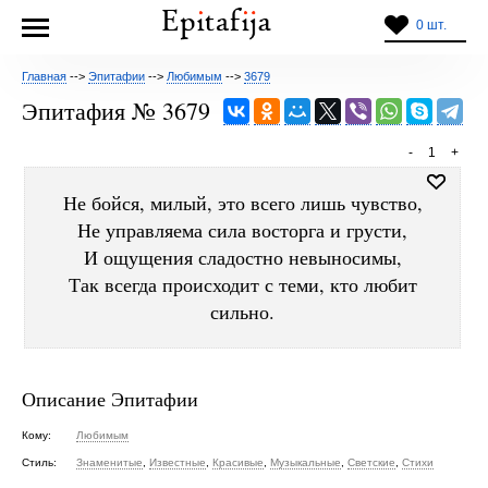
0 шт.
Главная
-->
Эпитафии
-->
Любимым
-->
3679
Эпитафия № 3679
-
1
+
Не бойся, милый, это всего лишь чувство,
Не управляема сила восторга и грусти,
И ощущения сладостно невыносимы,
Так всегда происходит с теми, кто любит
сильно.
Описание Эпитафии
Кому:
Любимым
Стиль:
Знаменитые
,
Известные
,
Красивые
,
Музыкальные
,
Светские
,
Стихи