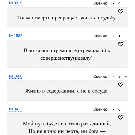
№ 3319
Оценка:
-
4
+
Только смерть превращает жизнь в судьбу.
№ 1582
Оценка:
-
1
+
Всю жизнь стремился/(стремилась) к
совершенству(идеалу).
№ 1668
Оценка:
-
2
+
Жизнь в содержании, а не в сосуде.
№ 3411
Оценка:
-
0
+
Мой путь будет в сотню раз длинней,
Но не виню ни черта, ни бога —