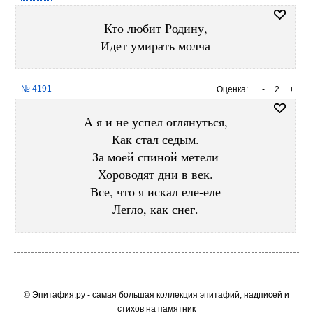
Кто любит Родину,
Идет умирать молча
№ 4191
Оценка:
-
2
+
А я и не успел оглянуться,
Как стал седым.
За моей спиной метели
Хороводят дни в век.
Все, что я искал еле-еле
Легло, как снег.
© Эпитафия.ру - самая большая коллекция эпитафий, надписей и
стихов на памятник