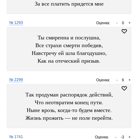
За все платить придется мне
№ 1293
Оценка:
-
0
+
Ты смиренна и послушна,
Все страхи смерти победив,
Навстречу ей шла благодушно,
Как на отеческий призыв.
№ 2299
Оценка:
-
6
+
Так продуман распорядок действий,
Что неотвратим конец пути.
Ныне врозь, когда-то будем вместе.
Жизнь прожить — не поле перейти.
№ 1741
Оценка:
-
-3
+