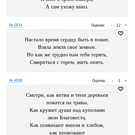
А сам ухожу вниз.
№ 2834
Оценка:
-
12
+
Настало время сердцу быть в покое,
Взяла земля свое земное.
Но как же трудно нам тебя терять,
Смириться с горем, жить опять.
№ 4038
Оценка:
-
-1
+
Смотри, как ветви и тени деревьев
ложатся на травы,
Как кружит души над куполами
звон Благовеста,
Как поминают вином и хлебом,
как провожают