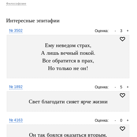
Философские
Интересные эпитафии
№ 3502
Оценка:
-
3
+
Ему неведом страх,
А лишь вечный покой.
Все обратится в прах,
Но только не он!
№ 1892
Оценка:
-
5
+
Свет благодати сияет ярче жизни
№ 4163
Оценка:
-
0
+
Он так боялся оказаться вторым,