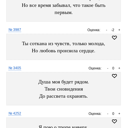
Но все время забывал, что такое быть
первым.
№ 3987
Оценка:
-
-2
+
Ты соткана из чувств, только молода,
Но любовь пронзила сердце.
№ 3405
Оценка:
-
0
+
Душа моя будет рядом.
Твои сновидения
До рассвета охранять.
№ 4252
Оценка:
-
0
+
Я пою о тропе наверх,