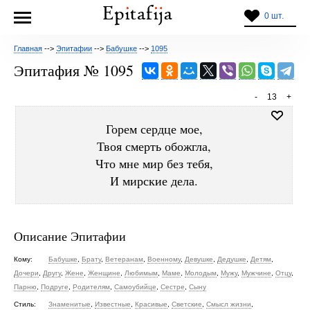
0 шт.
Главная
-->
Эпитафии
-->
Бабушке
-->
1095
Эпитафия № 1095
-
13
+
Горем сердце мое,
Твоя смерть обожгла,
Что мне мир без тебя,
И мирские дела.
Описание Эпитафии
Кому:
Бабушке
,
Брату
,
Ветеранам
,
Военному
,
Девушке
,
Дедушке
,
Детям
,
Дочери
,
Другу
,
Жене
,
Женщине
,
Любимым
,
Маме
,
Молодым
,
Мужу
,
Мужчине
,
Отцу
,
Парню
,
Подруге
,
Родителям
,
Самоубийце
,
Сестре
,
Сыну
Стиль:
Знаменитые
,
Известные
,
Красивые
,
Светские
,
Смысл жизни
,