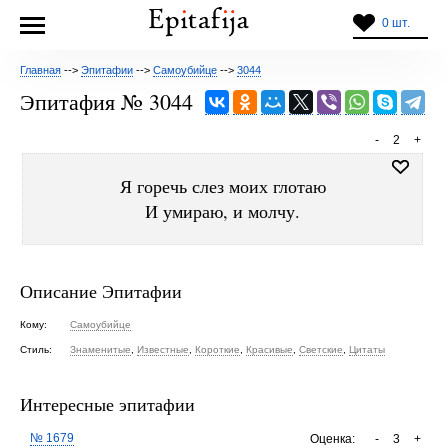
0 шт.
Главная
-->
Эпитафии
-->
Самоубийце
-->
3044
Эпитафия № 3044
-
2
+
Я горечь слез моих глотаю
И умираю, и молчу.
Описание Эпитафии
Кому:
Самоубийце
Стиль:
Знаменитые
,
Известные
,
Короткие
,
Красивые
,
Светские
,
Цитаты
Интересные эпитафии
№ 1679
Оценка:
-
3
+