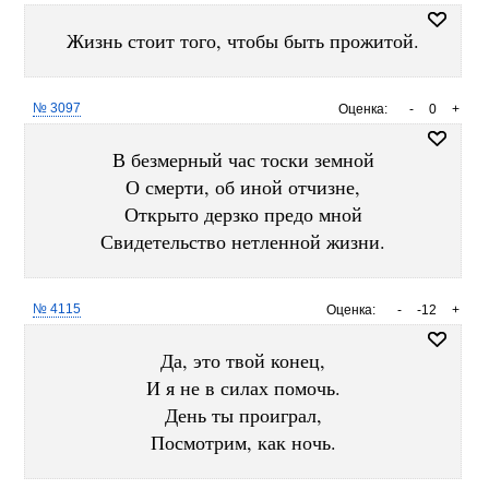
Жизнь стоит того, чтобы быть прожитой.
№ 3097
Оценка:
-
0
+
В безмерный час тоски земной
О смерти, об иной отчизне,
Открыто дерзко предо мной
Свидетельство нетленной жизни.
№ 4115
Оценка:
-
-12
+
Да, это твой конец,
И я не в силах помочь.
День ты проиграл,
Посмотрим, как ночь.