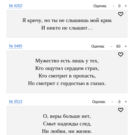
№ 4202
Оценка:
-
0
+
Я кричу, но ты не слышишь мой крик
И никто не слышит…
№ 3485
Оценка:
-
60
+
Мужество есть лишь у тех,
Кто ощутил сердцем страх,
Кто смотрит в пропасть,
Но смотрит с гордостью в глазах.
№ 3513
Оценка:
-
-3
+
О, веры больше нет,
Смыт надежды след,
Ни любви, ни жизни.