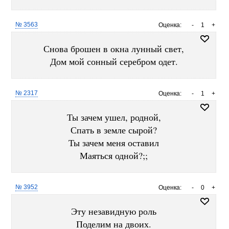
№ 3563
Оценка:
-
1
+
Снова брошен в окна лунный свет,
Дом мой сонный серебром одет.
№ 2317
Оценка:
-
1
+
Ты зачем ушел, родной,
Спать в земле сырой?
Ты зачем меня оставил
Маяться одной?;;
№ 3952
Оценка:
-
0
+
Эту незавидную роль
Поделим на двоих.