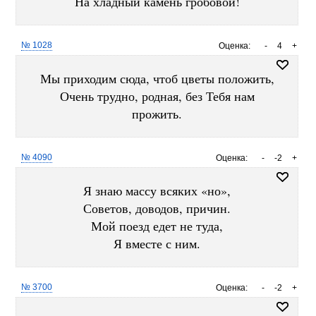
На хладный камень гробовой!
№ 1028
Оценка:
-
4
+
Мы приходим сюда, чтоб цветы положить,
Очень трудно, родная, без Тебя нам
прожить.
№ 4090
Оценка:
-
-2
+
Я знаю массу всяких «но»,
Советов, доводов, причин.
Мой поезд едет не туда,
Я вместе с ним.
№ 3700
Оценка:
-
-2
+