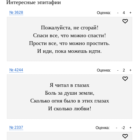
Интересные эпитафии
№ 3628
Оценка:
-
4
+
Пожалуйста, не сгорай!
Спаси все, что можно спасти!
Прости все, что можно простить.
И иди, пока можешь идти.
№ 4244
Оценка:
-
2
+
Я читал в глазах
Боль за души земли,
Сколько огня было в этих глазах
И сколько любви!
№ 2337
Оценка:
-
-2
+