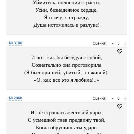
Уймитесь, волнения страсти,
Усни, безнадежное сердце,
Я плачу, я стражду,
Душа истомилась в разлуке!
№ 3186
Оценка:
-
5
+
И вот, как бы беседуя с собой,
Сознательно она проговорила
(Я был при ней, убитый, но живой):
«О, как все это я любила!..»
№ 2868
Оценка:
-
0
+
И, не страшась жестокой кары,
С усмешкой гнев предвижу твой,
Когда обрушишь ты удары