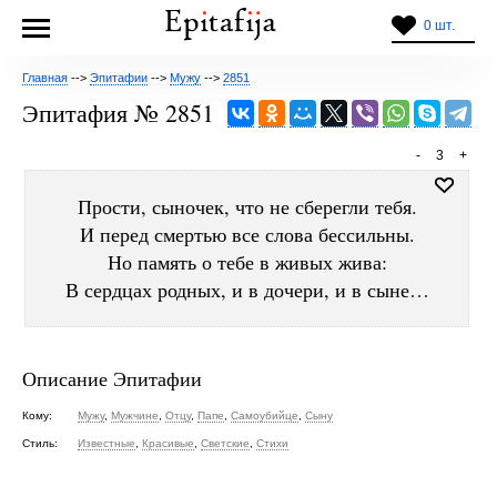
0 шт.
Главная
-->
Эпитафии
-->
Мужу
-->
2851
Эпитафия № 2851
-
3
+
Прости, сыночек, что не сберегли тебя.
И перед смертью все слова бессильны.
Но память о тебе в живых жива:
В сердцах родных, и в дочери, и в сыне…
Описание Эпитафии
Кому:
Мужу
,
Мужчине
,
Отцу
,
Папе
,
Самоубийце
,
Сыну
Стиль:
Известные
,
Красивые
,
Светские
,
Стихи