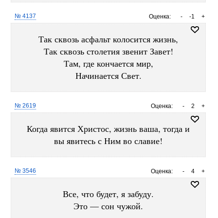
№ 4137
Оценка:
-
-1
+
Так сквозь асфальт колосится жизнь,
Так сквозь столетия звенит Завет!
Там, где кончается мир,
Начинается Свет.
№ 2619
Оценка:
-
2
+
Когда явится Христос, жизнь ваша, тогда и
вы явитесь с Ним во славие!
№ 3546
Оценка:
-
4
+
Все, что будет, я забуду.
Это — сон чужой.