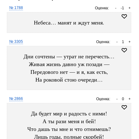
№ 1788
Оценка:
-
-1
+
Небеса… манят и ждут меня.
№ 3305
Оценка:
-
1
+
Дни сочтены — утрат не перечесть…
Живая жизнь давно уж позади —
Передового нет — и я, как есть,
На роковой стою очереди…
№ 2866
Оценка:
-
0
+
Да будет мир и радость с ними!
А ты рази меня и бей!
Что дашь ты мне и что отнимешь?
Лишь годы, полные скорбей!