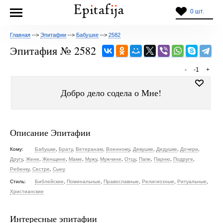
0 шт.
Главная
-->
Эпитафии
-->
Бабушке
-->
2582
Эпитафия № 2582
-
-1
+
Добро дело содела о Мне!
Описание Эпитафии
Кому:
Бабушке
,
Брату
,
Ветеранам
,
Военному
,
Девушке
,
Дедушке
,
Дочери
,
Другу
,
Жене
,
Женщине
,
Маме
,
Мужу
,
Мужчине
,
Отцу
,
Папе
,
Парню
,
Подруге
,
Ребенку
,
Сестре
,
Сыну
Стиль:
Библейские
,
Поминальные
,
Православные
,
Религиозные
,
Ритуальные
,
Христианские
Интересные эпитафии