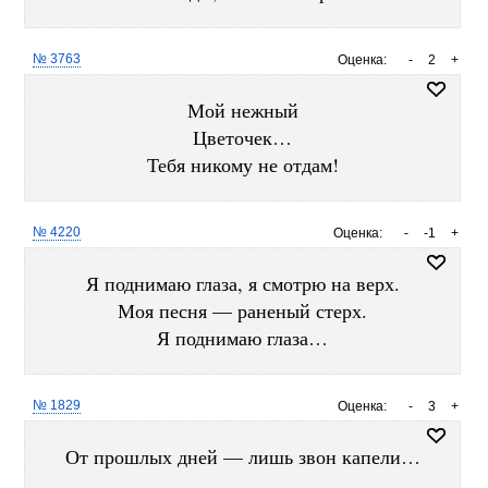
№ 3763
Оценка:
-
2
+
Мой нежный
Цветочек…
Тебя никому не отдам!
№ 4220
Оценка:
-
-1
+
Я поднимаю глаза, я смотрю на верх.
Моя песня — раненый стерх.
Я поднимаю глаза…
№ 1829
Оценка:
-
3
+
От прошлых дней — лишь звон капели…